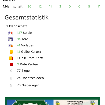
1.Mannschaft
30
12
11
3
0
0
5
11
Gesamtstatistik
1.Mannschaft
127
Spiele
84
Tore
41
Vorlagen
12
Gelbe Karten
1
Gelb-Rote Karte
0
Rote Karten
S
77 Siege
U
24 Unentschieden
N
28 Niederlagen