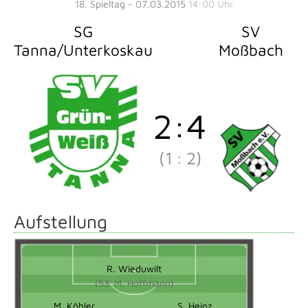
18. Spieltag - 07.03.2015
14:00 Uhr
SG
SV
Tanna/Unterkoskau
Moßbach
2
:
4
(1
:
2)
Aufstellung
R. Wieduwilt
(53' M. Hoffmann)
M. Köhler
S. Heinz