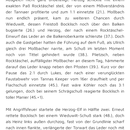
exakten Paß Rocktäschel steil, der von einem Mißverständnis
der Tannaer profitierte und zum 1:1 einnetzte (21.). Moßbach
nun endlich präsent, kam zu weiteren Chancen durch
Wieduwilt, dessen Freistoß Bocklisch noch über den Balken
bugsierte (26.) und Herzog, der nach einem Rocktäschel-
Einwurf das Leder an die Balkenoberkante schlenzte (37.). Doch
auch die Gastgeber hatten die Führung auf dem Fuß, als Ullrich
gleich drei Moßbacher narrte, am Schuß im letzten Moment
noch von Tittel gehindert wurde (38.). Plietzsch, neben
Rocktäschel, auffälligster Moßbacher an diesem Tag, hämmerte
darauf das Leder knapp neben den Pfosten (39.). Kurz vor der
Pause das 2:1 durch Lukes, der nach einer verunglückten
Faustabwehr von Tannas Keeper vom 16er draufhielt und per
Flachschuß einnetzte (45.). Fast wäre Köhler noch das 3:1
gelungen, doch bei seinem Schrägschuß reagierte Bocklisch in
toller Manier (45.+1).
Mit Angriffsfeuer startete die Herzog-Elf in Hälfte zwei. Erneut
rettete Bocklisch bei einem Wieduwilt-Schuß stark (48.), doch
als Heinz links außen durchzog, fast von der Grundlinie scharf
nach innen flankte, verlängerte der Torwart das Leder noch mit