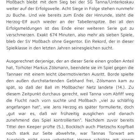
Moßbach bleibt mit dem Sieg bei der SG Tanna/Unterkoskau
weiter auf der Erfolgswelle. Acht Siege in Folge stehen nunmehr
zu Buche. Und wie bereits zum Ende der Hinrunde, steht die
Herzog-Elf auch wieder an der Tabellenspitze. Bei all den
Erfolgsmeldungen ist das Ende einer weiteren Serie gut zu
verschmerzen. Exakt 674 Minuten, also mehr als sieben Spiele,
blieb der SV Moßbach ohne Gegentor. Ein Rekord, der in dieser
Spielklasse in den letzten Jahren seinesgleichen sucht.
Ausgerechnet derjenige, der an dieser Serie einen großen Anteil
hat, Torhüter Markus Zölsmann, beendete sie im Spiel gegen die
Tannaer mit einem leicht übermotivierten Ausritt. Borde spielte
den außen durchstartenden Gebhard frei, Zölsmann kam zu
spät, so daß der Ball im Moßbacher Netz landete (14.). Zu
diesem Zeitpunkt durchaus gerecht, weil Tanna vom Abfiff weg
die Flucht nach vorn suchte und Moßbach „viel zu schläfrig
angefangen hat“, wie Jens Herzog es später formulierte, doch
„gut war es, daß wir frühzeitig ausglichen und danach
zunehmend das Spiel kontrollierten“. Nachdem zuvor bereits
Tittel den Keeper prüfte (5.), Bocklisch auch Plietzschs Kopfball
noch stark zur Seite abwehrte, war Tannas Torwart am
Ausgleich nicht ganz unbeteiligt. Herzog schickte mit einem