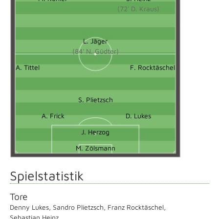
(72' D. Kraus)
L. Jäger
(84' N. Güdter)
A. Tittel
F. Rocktäschel
S. Plietzsch
A. Frick
D. Lukes
J. Herzog
M. Zölsmann
Spielstatistik
Tore
Denny Lukes
,
Sandro Plietzsch
,
Franz Rocktäschel
,
Sebastian Heinz