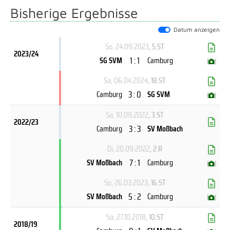
Bisherige Ergebnisse
Datum anzeigen
So, 24.09.2023
, 5.ST
2023/24
1 : 1
SG SVM
Camburg
(
)
Sa, 06.04.2024
, 18.ST
3 : 0
Camburg
SG SVM
(
)
Sa, 10.09.2022
, 3.ST
2022/23
3 : 3
Camburg
SV Moßbach
Di, 20.09.2022
, 2.R
7 : 1
SV Moßbach
Camburg
(
)
So, 26.03.2023
, 16.ST
5 : 2
SV Moßbach
Camburg
(
)
Sa, 27.10.2018
, 10.ST
2018/19