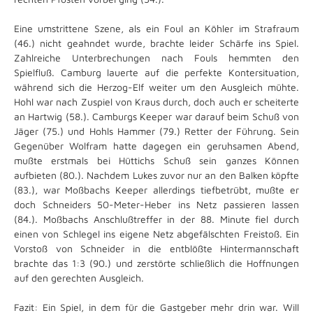
Eine umstrittene Szene, als ein Foul an Köhler im Strafraum
(46.) nicht geahndet wurde, brachte leider Schärfe ins Spiel.
Zahlreiche Unterbrechungen nach Fouls hemmten den
Spielfluß. Camburg lauerte auf die perfekte Kontersituation,
während sich die Herzog-Elf weiter um den Ausgleich mühte.
Hohl war nach Zuspiel von Kraus durch, doch auch er scheiterte
an Hartwig (58.). Camburgs Keeper war darauf beim Schuß von
Jäger (75.) und Hohls Hammer (79.) Retter der Führung. Sein
Gegenüber Wolfram hatte dagegen ein geruhsamen Abend,
mußte erstmals bei Hüttichs Schuß sein ganzes Können
aufbieten (80.). Nachdem Lukes zuvor nur an den Balken köpfte
(83.), war Moßbachs Keeper allerdings tiefbetrübt, mußte er
doch Schneiders 50-Meter-Heber ins Netz passieren lassen
(84.). Moßbachs Anschlußtreffer in der 88. Minute fiel durch
einen von Schlegel ins eigene Netz abgefälschten Freistoß. Ein
Vorstoß von Schneider in die entblößte Hintermannschaft
brachte das 1:3 (90.) und zerstörte schließlich die Hoffnungen
auf den gerechten Ausgleich.
Fazit: Ein Spiel, in dem für die Gastgeber mehr drin war. Will