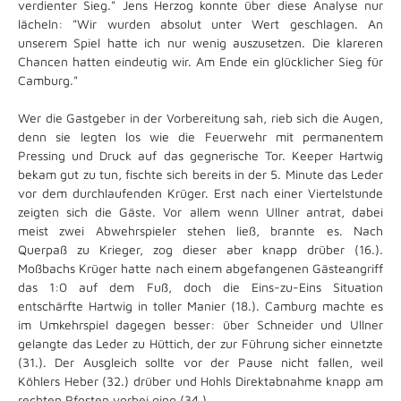
verdienter Sieg." Jens Herzog konnte über diese Analyse nur
lächeln: "Wir wurden absolut unter Wert geschlagen. An
unserem Spiel hatte ich nur wenig auszusetzen. Die klareren
Chancen hatten eindeutig wir. Am Ende ein glücklicher Sieg für
Camburg."
Wer die Gastgeber in der Vorbereitung sah, rieb sich die Augen,
denn sie legten los wie die Feuerwehr mit permanentem
Pressing und Druck auf das gegnerische Tor. Keeper Hartwig
bekam gut zu tun, fischte sich bereits in der 5. Minute das Leder
vor dem durchlaufenden Krüger. Erst nach einer Viertelstunde
zeigten sich die Gäste. Vor allem wenn Ullner antrat, dabei
meist zwei Abwehrspieler stehen ließ, brannte es. Nach
Querpaß zu Krieger, zog dieser aber knapp drüber (16.).
Moßbachs Krüger hatte nach einem abgefangenen Gästeangriff
das 1:0 auf dem Fuß, doch die Eins-zu-Eins Situation
entschärfte Hartwig in toller Manier (18.). Camburg machte es
im Umkehrspiel dagegen besser: über Schneider und Ullner
gelangte das Leder zu Hüttich, der zur Führung sicher einnetzte
(31.). Der Ausgleich sollte vor der Pause nicht fallen, weil
Köhlers Heber (32.) drüber und Hohls Direktabnahme knapp am
rechten Pfosten vorbei ging (34.).