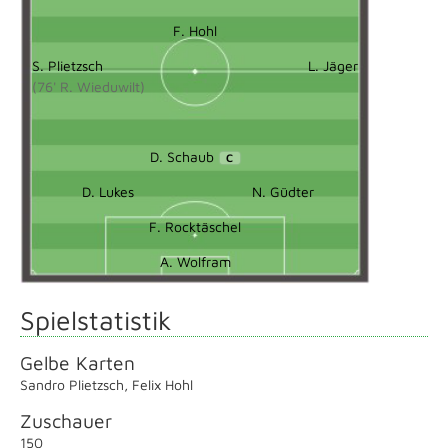
F. Hohl
S. Plietzsch
L. Jäger
(76' R. Wieduwilt)
D. Schaub
C
D. Lukes
N. Güdter
F. Rocktäschel
A. Wolfram
Spielstatistik
Gelbe Karten
Sandro Plietzsch
,
Felix Hohl
Zuschauer
150