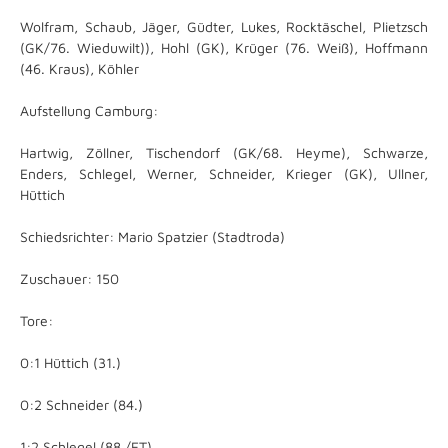
Wolfram, Schaub, Jäger, Güdter, Lukes, Rocktäschel, Plietzsch
(GK/76. Wieduwilt)), Hohl (GK), Krüger (76. Weiß), Hoffmann
(46. Kraus), Köhler
Aufstellung Camburg:
Hartwig, Zöllner, Tischendorf (GK/68. Heyme), Schwarze,
Enders, Schlegel, Werner, Schneider, Krieger (GK), Ullner,
Hüttich
Schiedsrichter: Mario Spatzier (Stadtroda)
Zuschauer: 150
Tore:
0:1 Hüttich (31.)
0:2 Schneider (84.)
1:2 Schlegel (88./ET)