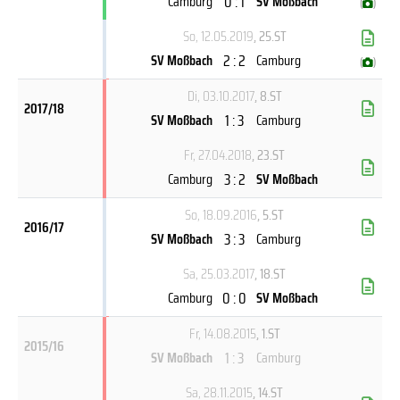
0 : 1
Camburg
SV Moßbach
(
)
So, 12.05.2019
, 25.ST
2 : 2
SV Moßbach
Camburg
(
)
Di, 03.10.2017
, 8.ST
2017/18
1 : 3
SV Moßbach
Camburg
Fr, 27.04.2018
, 23.ST
3 : 2
Camburg
SV Moßbach
So, 18.09.2016
, 5.ST
2016/17
3 : 3
SV Moßbach
Camburg
Sa, 25.03.2017
, 18.ST
0 : 0
Camburg
SV Moßbach
Fr, 14.08.2015
, 1.ST
2015/16
1 : 3
SV Moßbach
Camburg
Sa, 28.11.2015
, 14.ST