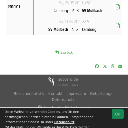
Sa, 25.09.2010
, 7.ST
2010/11
2 : 3
Camburg
SV Moßbach
So, 10.04.2011
, 22.ST
4 : 2
SV Moßbach
Camburg
Zurück
soccero.de
© 2006 - 2026
Besucherstatistik
Kontakt
Impressum
Geburtstage
Datenschutz
Facebook
Instagram
Diese Webseite verwendet Cookies, um Dir den
OK
bestmöglichen Service bieten zu können. Entsprechende
Informationen findest Du unter
Datenschutz
.
Mit der Nutzung der Webseite erklärst Du Dich mit der