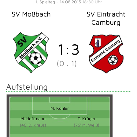
1. Spieltag - 14.08.2015
18:30 Uhr
SV Moßbach
SV Eintracht
Camburg
1
:
3
(0
:
1)
Aufstellung
M. Köhler
M. Hoffmann
T. Krüger
(46' D. Kraus)
(76' M. Weiß)