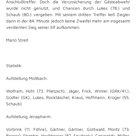
Anschlußtreffer. Doch die Verunsicherung der Gästeabwehr
wurde nicht genutzt, und Chancen durch Lukes (78.) und
Schaub (80.) vergeben. Mit seinem dritten Treffer ließ Ziegler
dann in der 84. Minute jedoch keine Zweifel mehr am insgesamt
verdienten Sieg seiner Elf aufkommen.
Mario Streit
Statistik:
Aufstellung Moßbach:
Wolfram, Hohl (73. Plietzsch), Jäger, Frick, Winter (GRK/41.),
Güdter (GK), Lukes, Rocktäschel, Kraus, Hoffmann, Krüger (55.
Schaub)
Aufstellung Jenapharm:
Vorbrink (11. Föhre), Gärtner, Gärtner, Gottwald, Moritz (73.
Borger), Strzebin, Hochberger (87. Seyitoglu), Czernetzki, Müller,