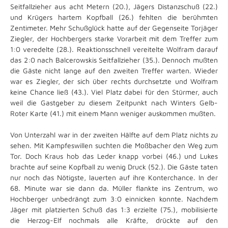
Seitfallzieher aus acht Metern (20.), Jägers Distanzschuß (22.)
und Krügers hartem Kopfball (26.) fehlten die berühmten
Zentimeter. Mehr Schußglück hatte auf der Gegenseite Torjäger
Ziegler, der Hochbergers starke Vorarbeit mit dem Treffer zum
1:0 veredelte (28.). Reaktionsschnell vereitelte Wolfram darauf
das 2:0 nach Balcerowskis Seitfallzieher (35.). Dennoch mußten
die Gäste nicht lange auf den zweiten Treffer warten. Wieder
war es Ziegler, der sich über rechts durchsetzte und Wolfram
keine Chance ließ (43.). Viel Platz dabei für den Stürmer, auch
weil die Gastgeber zu diesem Zeitpunkt nach Winters Gelb-
Roter Karte (41.) mit einem Mann weniger auskommen mußten.
Von Unterzahl war in der zweiten Hälfte auf dem Platz nichts zu
sehen. Mit Kampfeswillen suchten die Moßbacher den Weg zum
Tor. Doch Kraus hob das Leder knapp vorbei (46.) und Lukes
brachte auf seine Kopfball zu wenig Druck (52.). Die Gäste taten
nur noch das Nötigste, lauerten auf ihre Konterchance. In der
68. Minute war sie dann da. Müller flankte ins Zentrum, wo
Hochberger unbedrängt zum 3:0 einnicken konnte. Nachdem
Jäger mit platzierten Schuß das 1:3 erzielte (75.), mobilisierte
die Herzog-Elf nochmals alle Kräfte, drückte auf den