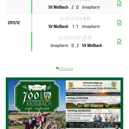
2 : 0
SV Moßbach
Jenapharm
So, 09.10.2011
, 8.ST
2011/12
1 : 1
SV Moßbach
Jenapharm
Sa, 21.04.2012
, 23.ST
0 : 2
Jenapharm
SV Moßbach
Zurück