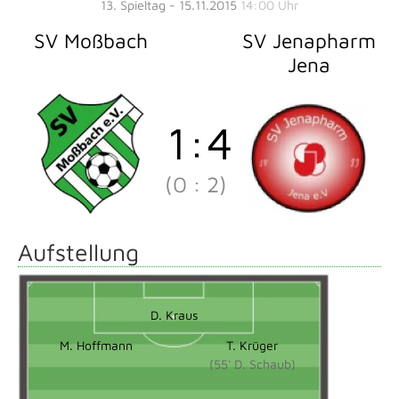
13. Spieltag - 15.11.2015
14:00 Uhr
SV Moßbach
SV Jenapharm
Jena
1
:
4
(0
:
2)
Aufstellung
D. Kraus
M. Hoffmann
T. Krüger
(55' D. Schaub)