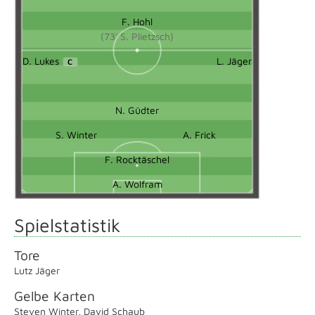
F. Hohl
(73' S. Plietzsch)
D. Lukes
L. Jäger
C
N. Güdter
S. Winter
A. Frick
F. Rocktäschel
A. Wolfram
Spielstatistik
Tore
Lutz Jäger
Gelbe Karten
Steven Winter
,
David Schaub