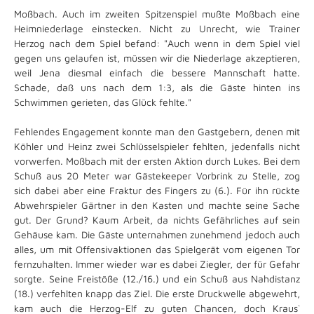
Moßbach. Auch im zweiten Spitzenspiel mußte Moßbach eine
Heimniederlage einstecken. Nicht zu Unrecht, wie Trainer
Herzog nach dem Spiel befand: "Auch wenn in dem Spiel viel
gegen uns gelaufen ist, müssen wir die Niederlage akzeptieren,
weil Jena diesmal einfach die bessere Mannschaft hatte.
Schade, daß uns nach dem 1:3, als die Gäste hinten ins
Schwimmen gerieten, das Glück fehlte."
Fehlendes Engagement konnte man den Gastgebern, denen mit
Köhler und Heinz zwei Schlüsselspieler fehlten, jedenfalls nicht
vorwerfen. Moßbach mit der ersten Aktion durch Lukes. Bei dem
Schuß aus 20 Meter war Gästekeeper Vorbrink zu Stelle, zog
sich dabei aber eine Fraktur des Fingers zu (6.). Für ihn rückte
Abwehrspieler Gärtner in den Kasten und machte seine Sache
gut. Der Grund? Kaum Arbeit, da nichts Gefährliches auf sein
Gehäuse kam. Die Gäste unternahmen zunehmend jedoch auch
alles, um mit Offensivaktionen das Spielgerät vom eigenen Tor
fernzuhalten. Immer wieder war es dabei Ziegler, der für Gefahr
sorgte. Seine Freistöße (12./16.) und ein Schuß aus Nahdistanz
(18.) verfehlten knapp das Ziel. Die erste Druckwelle abgewehrt,
kam auch die Herzog-Elf zu guten Chancen, doch Kraus`