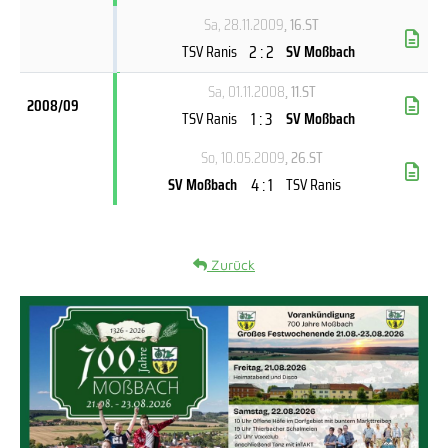
Sa, 28.11.2009
, 16.ST
2 : 2
TSV Ranis
SV Moßbach
Sa, 01.11.2008
, 11.ST
2008/09
1 : 3
TSV Ranis
SV Moßbach
So, 10.05.2009
, 26.ST
4 : 1
SV Moßbach
TSV Ranis
Zurück