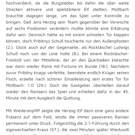
hochverdient, da die Burgstädter bis dahin die über weite
Strecken aktivere und spielstärkere Elf stellten. Moßbach
brauchte dagegen lange, um das Spiel unter Kontrolle zu
bringen. Daß Jens Herzog sein Team gegenüber der Vorwoche
auf sechs Positionen verändern mußte könnte eine Erklärung
dafür sein. Dennoch hätte es mit einem schnellen Tor klappen
können, doch Pribitnys Schuß touchierte nur den Außenpfosten
(2.). Glück auch auf der Gegenseite, als Rocktäschel Ludwigs
Schuß noch von der Linie holte (8.). Bei einem Rocktäschel-
Freistoß von der Mittellinie, der an den Querbalken klatschte
war dann wieder Ranis mit Fortuna im Bunde (18.). Nachdem
zuvor Pribitny knapp verfehlte, beendete endlich Krüger seinen
Fluch, erzielte nach schöner Einzelleistung sein erstes Tor für
Moßbach: 1:0 (29.). Doch die Gastgeber überließen darauf
wieder den Ranisern das Spiel und erhielten dafür in der 45.
Minute mit dem Ausgleich die Quittung.
Mit Wiederanpfiff zeigte die Herzog-Elf dann eine ganz andere
Präsenz auf dem Feld, setzte die immer passiveren Raniser
permanent unter Druck. Folgerichtig die 2:1-Führung durch den
eigewechselten Kraus (57.), die zwei Minuten später Wieduwilt