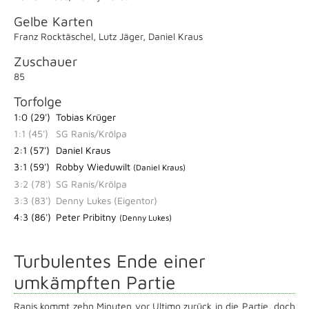
Gelbe Karten
Franz Rocktäschel
,
Lutz Jäger
,
Daniel Kraus
Zuschauer
85
Torfolge
1:0 (29')
Tobias Krüger
1:1 (45')
SG Ranis/Krölpa
2:1 (57')
Daniel Kraus
3:1 (59')
Robby Wieduwilt
(Daniel Kraus)
3:2 (78')
SG Ranis/Krölpa
3:3 (83')
Denny Lukes (Eigentor)
4:3 (86')
Peter Pribitny
(Denny Lukes)
Turbulentes Ende einer
umkämpften Partie
Ranis kommt zehn Minuten vor Ultimo zurück in die Partie, doch