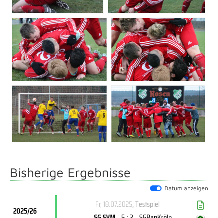
Bisherige Ergebnisse
Datum anzeigen
Fr, 18.07.2025
, Testspiel
2025/26
5 : 2
SG SVM
SGRanKrölp