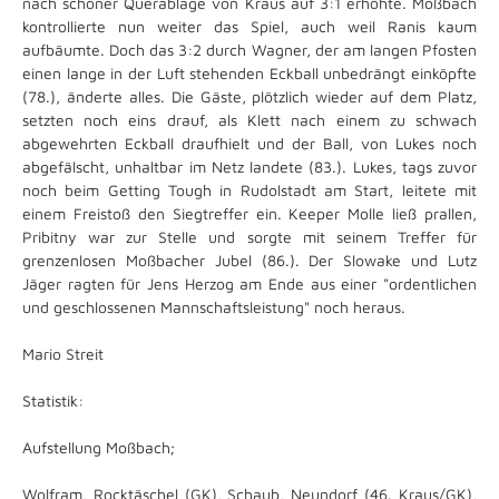
nach schöner Querablage von Kraus auf 3:1 erhöhte. Moßbach
kontrollierte nun weiter das Spiel, auch weil Ranis kaum
aufbäumte. Doch das 3:2 durch Wagner, der am langen Pfosten
einen lange in der Luft stehenden Eckball unbedrängt einköpfte
(78.), änderte alles. Die Gäste, plötzlich wieder auf dem Platz,
setzten noch eins drauf, als Klett nach einem zu schwach
abgewehrten Eckball draufhielt und der Ball, von Lukes noch
abgefälscht, unhaltbar im Netz landete (83.). Lukes, tags zuvor
noch beim Getting Tough in Rudolstadt am Start, leitete mit
einem Freistoß den Siegtreffer ein. Keeper Molle ließ prallen,
Pribitny war zur Stelle und sorgte mit seinem Treffer für
grenzenlosen Moßbacher Jubel (86.). Der Slowake und Lutz
Jäger ragten für Jens Herzog am Ende aus einer "ordentlichen
und geschlossenen Mannschaftsleistung" noch heraus.
Mario Streit
Statistik:
Aufstellung Moßbach;
Wolfram, Rocktäschel (GK), Schaub, Neundorf (46. Kraus/GK),