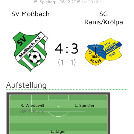
15. Spieltag - 06.12.2015
14:00 Uhr
SV Moßbach
SG
Ranis/Krölpa
4
:
3
(1
:
1)
Aufstellung
R. Wieduwilt
L. Spindler
(85' T. Fruth)
L. Jäger