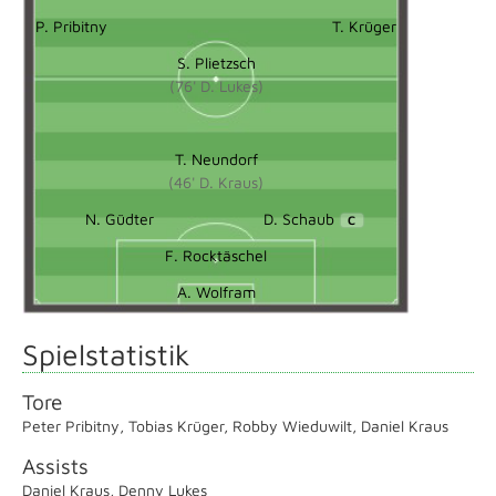
P. Pribitny
T. Krüger
S. Plietzsch
(76' D. Lukes)
T. Neundorf
(46' D. Kraus)
N. Güdter
D. Schaub
C
F. Rocktäschel
A. Wolfram
Spielstatistik
Tore
Peter Pribitny
,
Tobias Krüger
,
Robby Wieduwilt
,
Daniel Kraus
Assists
Daniel Kraus
,
Denny Lukes