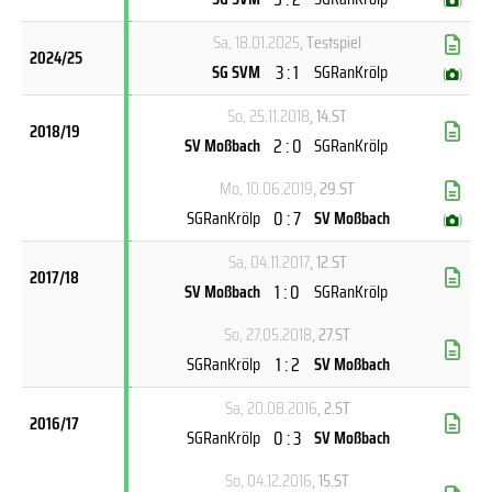
(
)
Sa, 18.01.2025
, Testspiel
2024/25
3 : 1
SG SVM
SGRanKrölp
(
)
So, 25.11.2018
, 14.ST
2018/19
2 : 0
SV Moßbach
SGRanKrölp
Mo, 10.06.2019
, 29.ST
0 : 7
SGRanKrölp
SV Moßbach
(
)
Sa, 04.11.2017
, 12.ST
2017/18
1 : 0
SV Moßbach
SGRanKrölp
So, 27.05.2018
, 27.ST
1 : 2
SGRanKrölp
SV Moßbach
Sa, 20.08.2016
, 2.ST
2016/17
0 : 3
SGRanKrölp
SV Moßbach
So, 04.12.2016
, 15.ST