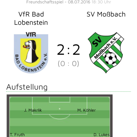
Freundschaftsspiel - 08.07.2016
18:30 Uhr
VfR Bad
SV Moßbach
Lobenstein
2
:
2
(0
:
0)
Aufstellung
J. Makrlik
M. Köhler
T. Fruth
D. Lukes