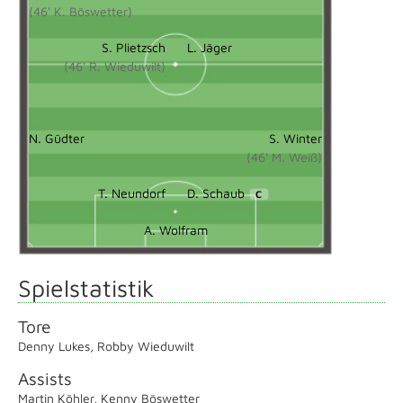
(46' K. Böswetter)
S. Plietzsch
L. Jäger
(46' R. Wieduwilt)
N. Güdter
S. Winter
(46' M. Weiß)
T. Neundorf
D. Schaub
C
A. Wolfram
Spielstatistik
Tore
Denny Lukes
,
Robby Wieduwilt
Assists
Martin Köhler
,
Kenny Böswetter