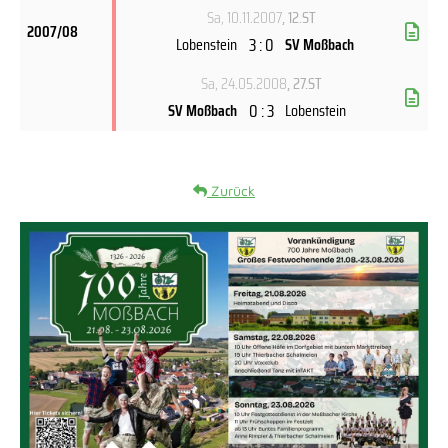
Sa, 10.11.2007
, 12.ST
2007/08
3 : 0
Lobenstein
SV Moßbach
Sa, 24.05.2008
, 27.ST
0 : 3
SV Moßbach
Lobenstein
Zurück