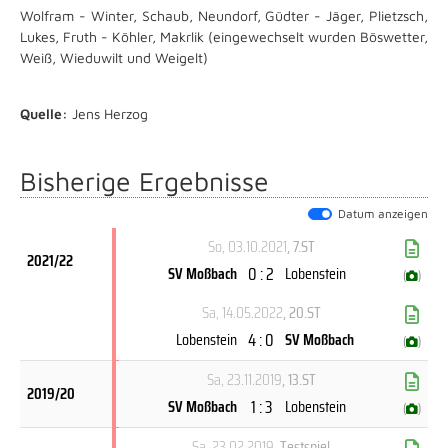
Wolfram - Winter, Schaub, Neundorf, Güdter - Jäger, Plietzsch,
Lukes, Fruth - Köhler, Makrlik (eingewechselt wurden Böswetter,
Weiß, Wieduwilt und Weigelt)
Quelle:
Jens Herzog
Bisherige Ergebnisse
Datum anzeigen
So, 03.10.2021
, 7.ST
2021/22
0 : 2
SV Moßbach
Lobenstein
(
)
Sa, 14.05.2022
, 20.ST
4 : 0
Lobenstein
SV Moßbach
(
)
Sa, 23.11.2019
, 13.ST
2019/20
1 : 3
SV Moßbach
Lobenstein
(
)
Sa, 23.02.2019
, Testspiel