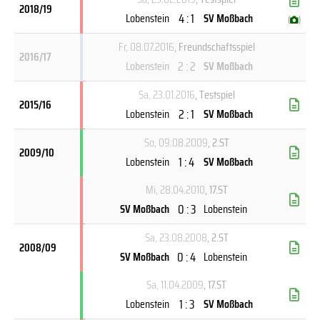
2018/19
4 : 1
Lobenstein
SV Moßbach
(
)
Fr, 08.07.2016
, Freundschaftsspiel
2016/17
2 : 2
Lobenstein
SV Moßbach
Sa, 23.01.2016
, Testspiel
2015/16
2 : 1
Lobenstein
SV Moßbach
So, 09.08.2009
, 2.ST
2009/10
1 : 4
Lobenstein
SV Moßbach
Mi, 28.04.2010
, 17.ST
0 : 3
SV Moßbach
Lobenstein
Sa, 23.08.2008
, 2.ST
2008/09
0 : 4
SV Moßbach
Lobenstein
Sa, 11.04.2009
, 17.ST
1 : 3
Lobenstein
SV Moßbach