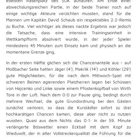
edelsten Rasenplatz des SOK auflaufen. Am Ende einer
abwechslungsreichen Partie, in der beide Trainer noch auf
einige wichtige Akteure verzichten mussten, stand für die
Mannen um Kapitän David Schaub ein respektables 2:2-Remis
zu Buche. Viel wichtiger als dieses nackte Ergebnis war jedoch
die Tatsache, dass eine intensive Trainingseinheit in
Wettkampfform absolviert wurde, in der jeder Spieler
mindestens 45 Minuten zum Einsatz kam und physisch an die
momentane Grenze ging.
In der ersten Hälfte glichen sich die Chancenanteile aus - auf
Moßbacher Seite hatten Jäger (4'), Makrlik (14') und Köhler (29')
gute Möglichkeiten, für die nach dem Mittwoch-Spiel mit
schweren Beinen agierenden Platzherren lagen bei Schüssen
von Hajcenko und Linke sowie einem Pfostenkopfball von Wirth
Tore in der Luft. Nach dem 0:0 zur Pause ging, bedingt durch
mehrere Wechsel, die gute Grundordnung bei den Gästen
zunächst verloren, so dass die Kurstädter sofort zu drei
hochkarätigen Chancen kamen, diese aber nicht zu nutzen
wussten. Quasi aus dem Nichts das 0:1: In der 59. Minute
verlängerte Böswetter einen Eckball mit dem Kopf zu
Wieduwilt, der in alter Vollstreckerqualität die Führung für die