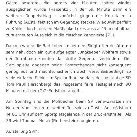
Gäste besorgte, die bereits vier Minuten später wieder
ausgeglichen wurde (Hajcenko). In der 69. Minute dann ein
weiterer Doppelschlag - zunächst gingen die Koseltaler in
Führung (Aust), faktisch im Gegenzug steckte Wieduwilt perfekt
zu Köhler durch, dessen Maßflanke Lukes aus ca. 13 m unhaltbar
zum erneuten Ausgleich in die Maschen kanonierte (71').
Danach waren die Bad Lobensteiner dem Siegtreffer desöfteren
sehr nah, doch ein gut aufgelegter Jungkeeper Wolfram sowie
der Torrahmen konnten das dritte Gegentor verhindern. Der
SVM spielte dagegen seine Konterchancen nicht konsequent
genug aus und machte, sicherlich auch verschleißbedingt, zu
viele einfache Fehler im Spielaufbau, so dass der umsichtige SR
Toni Paull (Hirschberg) das insgesamt faire Testspiel nach 90
Minuten mit dem 2:2-Endstand abpfiff.
Am Sonntag sind die Moßbacher beim SV Jena-Zwätzen im
Norden von Jena zum zweiten Testspiel zu Gast - Anstoß ist um
14:00 Uhr auf dem Sportplatzgelände in der Brückenstraße. Als
SR wird Thomas Morak (Rothenstein) fungieren.
Aufstellung SVM: