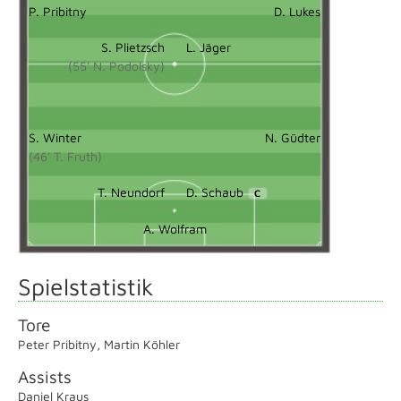
P. Pribitny
D. Lukes
S. Plietzsch
L. Jäger
(55' N. Podolsky)
S. Winter
N. Güdter
(46' T. Fruth)
T. Neundorf
D. Schaub
C
A. Wolfram
Spielstatistik
Tore
Peter Pribitny
,
Martin Köhler
Assists
Daniel Kraus