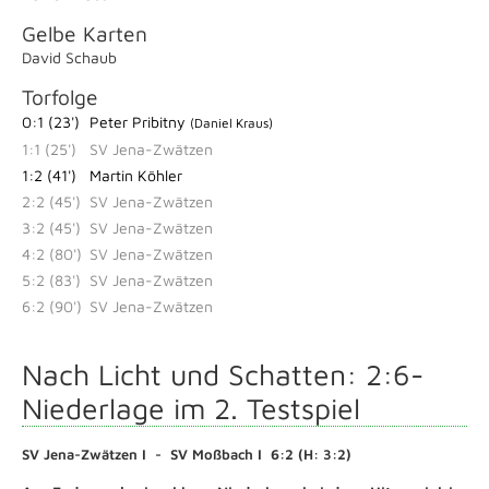
Gelbe Karten
David Schaub
Torfolge
0:1 (23')
Peter Pribitny
(Daniel Kraus)
1:1 (25')
SV Jena-Zwätzen
1:2 (41')
Martin Köhler
2:2 (45')
SV Jena-Zwätzen
3:2 (45')
SV Jena-Zwätzen
4:2 (80')
SV Jena-Zwätzen
5:2 (83')
SV Jena-Zwätzen
6:2 (90')
SV Jena-Zwätzen
Nach Licht und Schatten: 2:6-
Niederlage im 2. Testspiel
SV Jena-Zwätzen I - SV Moßbach I 6:2 (H: 3:2)