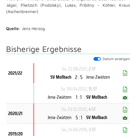
Jäger, Plietzsch (Podolsky), Lukes, Pribitny - Köhler, Kraus
(Aschenbrenner)
Quelle:
Jens Herzog
Bisherige Ergebnisse
Datum anzeigen
So, 22.08.2021
, 2.ST
2021/22
2 : 5
SV Moßbach
Jena-Zwätzen
Sa, 09.04.2022
, 15.ST
1 : 1
Jena-Zwätzen
SV Moßbach
(
)
Sa, 03.10.2020
, 4.ST
2020/21
5 : 1
Jena-Zwätzen
SV Moßbach
(
)
Sa, 24.08.2019
, 3.ST
2019/20