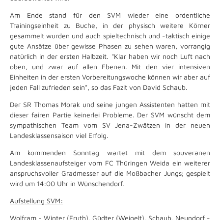
Am Ende stand für den SVM wieder eine ordentliche
Trainingseinheit zu Buche, in der physisch weitere Körner
gesammelt wurden und auch spieltechnisch und -taktisch einige
gute Ansätze über gewisse Phasen zu sehen waren, vorrangig
natürlich in der ersten Halbzeit. "Klar haben wir noch Luft nach
oben, und zwar auf allen Ebenen. Mit den vier intensiven
Einheiten in der ersten Vorbereitungswoche können wir aber auf
jeden Fall zufrieden sein", so das Fazit von David Schaub.
Der SR Thomas Morak und seine jungen Assistenten hatten mit
dieser fairen Partie keinerlei Probleme. Der SVM wünscht dem
sympathischen Team vom SV Jena-Zwätzen in der neuen
Landesklassensaison viel Erfolg.
Am kommenden Sonntag wartet mit dem souveränen
Landesklassenaufsteiger vom FC Thüringen Weida ein weiterer
anspruchsvoller Gradmesser auf die Moßbacher Jungs; gespielt
wird um 14:00 Uhr in Wünschendorf.
Aufstellung SVM:
Wolfram - Winter (Fruth), Güdter (Weigelt), Schaub, Neundorf -