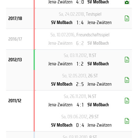
4 : 0
Jena-Zwätzen
SV Moßbach
(
)
Sa, 24.02.2018
, Testspiel
2017/18
1 : 4
SV Moßbach
Jena-Zwätzen
So, 10.07.2016
, Freundschaftsspiel
2016/17
6 : 2
Jena-Zwätzen
SV Moßbach
Sa, 03.11.2012
, 11.ST
2012/13
1 : 2
Jena-Zwätzen
SV Moßbach
So, 12.05.2013
, 26.ST
2 : 5
SV Moßbach
Jena-Zwätzen
Sa, 26.11.2011
, 14.ST
2011/12
4 : 1
Jena-Zwätzen
SV Moßbach
Sa, 09.06.2012
, 29.ST
0 : 4
SV Moßbach
Jena-Zwätzen
So, 03.10.2010
, 8.ST