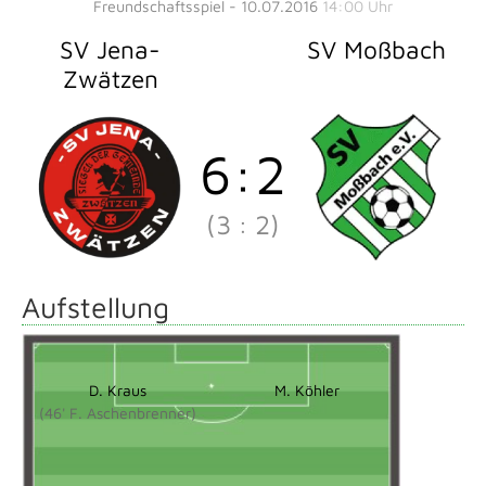
Freundschaftsspiel - 10.07.2016
14:00 Uhr
SV Jena-
SV Moßbach
Zwätzen
6
:
2
(3
:
2)
Aufstellung
D. Kraus
M. Köhler
(46' F. Aschenbrenner)