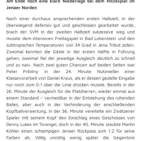
Am Ende noch eine klare Niederlage bei dem Hitzespiel im
Jenaer Norden
Nach einer durchaus ansprechenden ersten Halbzeit, in der
überwiegend defensiv gut und geschlossen gearbeitet wurde,
brach der SVM in der zweiten Halbzeit sukzessive weg und
musste dem intensiven Freitagspiel in Bad Lobenstein und den
subtropischen Temperaturen von 34 Grad in Jena Tribut zollen.
Zweimal konnten die Gäste in der ersten Hälfte in Führung
gehen, zweimal fiel der jeweilige Ausgleich deutlich zu schnell
und zu naiv. Nach zwei guten Chancen auf beiden Seiten war
Peter Pribitny in der 24. Minute Nutznießer einer
Klassevorarbeit von Daniel Kraus, als er dessen gezielte Eingabe
nur noch zum 0:1 über die Linie drücken musste. Bereits in der
26. Minute der Ausgleich für die Platzherren, wieder einmal aus
einem Standard - vermeidbar in der Entstehung des ruhenden
Balles, aber auch in der Verhinderung der anschließenden
Kopfballverwertung. In der 36. Minute vereitelte ein Zwätzener
Spieler mit seinem Kopf den Einschlag eines Geschosses von
Denny Lukes im Torangel, doch in der 40. Minute staubte Martin
Köhler einen schlampigen Jenaer Rückpass zum 1:2 für seine
Farben ab. Völlig unnötig wenig später die Gegentore