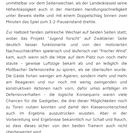
unmittelbar vor dem Seitenwechsel, als der Landesklassist seine
Höherklassigkeit auch in der mentalen Handlungsschnelligkeit
unter Beweis stellte und mit einem Doppelschlag binnen zwei
Minuten das Spiel zum 3:2-Pausenstand drehte.
Zur Halbzeit fanden zahlreiche Wechsel auf beiden Seiten statt,
wobei das Projekt "Jugend forscht" auf Zwätzener Seite
deutlich besser funktionierte und von den motivierten
Nachwuchskräften spielerisch und läuferisch viel "frischer Wind"
kam, auch wenn sich die Hitze auf dem Platz nun noch mehr
staute - gewisse Luftzüge bekam ab und an lediglich die
Moßbacher Defensivreihe zu spüren, als sie überlaufen wurde.
Die Gäste fortan weniger am Agieren, sondern mehr und mehr
am Reagieren und nur noch mit wenig zwingenden und
konstruktiven Aktionen nach vorn, dafür umso anfälliger im
Defensivverhalten - die logische Konsequenz waren viele
Chancen für die Gastgeber, die drei dieser Möglichkeiten noch
zu Toren nutzen konnten und damit den Klassenunterschied
auch im Ergebnis auszudrücken wussten. Aber in der
Vorbereitung sind Ergebnisse bekanntlich nur Schall und Rauch,
so dass dieses sicher von den beiden Trainern auch nicht
überbewertet wird.