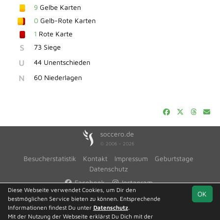
9
Gelbe Karten
0
Gelb-Rote Karten
1
Rote Karte
S
73 Siege
U
44 Unentschieden
N
60 Niederlagen
soccero.de
© 2006 - 2026
Besucherstatistik
Kontakt
Impressum
Geburtstage
Datenschutz
Facebook
Instagram
Diese Webseite verwendet Cookies, um Dir den
OK
bestmöglichen Service bieten zu können. Entsprechende
Informationen findest Du unter
Datenschutz
.
Mit der Nutzung der Webseite erklärst Du Dich mit der
Team
Kreisliga Staffel
Spielplan
Statistik