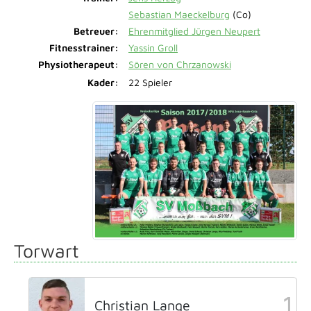
Sebastian Maeckelburg
(Co)
Betreuer:
Ehrenmitglied Jürgen Neupert
Fitnesstrainer:
Yassin Groll
Physiotherapeut:
Sören von Chrzanowski
Kader:
22 Spieler
Torwart
1
Christian Lange