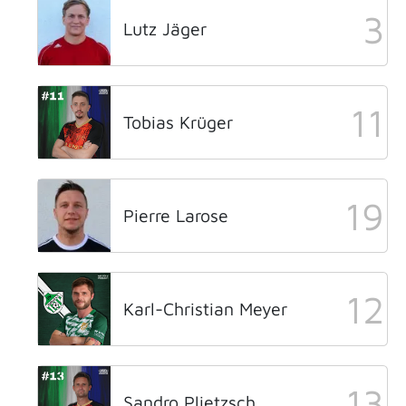
3
Lutz Jäger
11
Tobias Krüger
19
Pierre Larose
12
Karl-Christian Meyer
13
Sandro Plietzsch