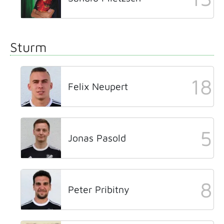
Sturm
18
Felix Neupert
5
Jonas Pasold
8
Peter Pribitny