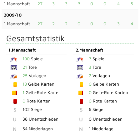
1.Mannschaft
27
3
3
3
0
0
4
5
2009/10
1.Mannschaft
27
2
2
0
0
0
3
4
Gesamtstatistik
1.Mannschaft
2.Mannschaft
190
Spiele
7
Spiele
21
Tore
3
Tore
25
Vorlagen
2
Vorlagen
18
Gelbe Karten
0
Gelbe Karten
1
Gelb-Rote Karte
0
Gelb-Rote Karten
0
Rote Karten
0
Rote Karten
S
102 Siege
S
6 Siege
U
38 Unentschieden
U
0 Unentschieden
N
54 Niederlagen
N
1 Niederlage