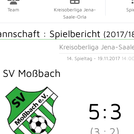
Team
Kreisoberliga Jena-
Spi
Saale-Orla
annschaft :
Spielbericht
(2017/1
Kreisoberliga Jena-Saal
14. Spieltag - 19.11.2017
14:00
SV Moßbach
5
:
3
(3
:
2)