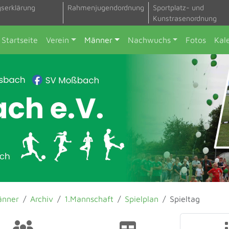
gserklärung
Rahmenjugendordnung
Sportplatz- und
Kunstrasenordnung
Startseite
Verein
Männer
Nachwuchs
Fotos
Kal
änner
Archiv
1.Mannschaft
Spielplan
Spieltag