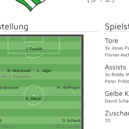
tellung
Spiels
Tore
3x Jonas P
J. Pasold
Florian As
Assists
R. Wieduwilt
L. Jäger
3x Robby W
(84' S. Plietzsch)
Peter Pribi
henbrenner
M. Hoffmann
Gelbe K
K. Meyer
David Scha
Zuscha
ß
D. Schaub
70
 Pribitny)
(61' P. Larose)