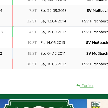
14
7.ST
So, 22.09.2013
SV Moßbac
22.ST
Sa, 12.04.2014
FSV Hirschber
13
4.ST
Sa, 15.09.2012
FSV Hirschber
19.ST
Fr, 14.06.2013
SV Moßbac
12
15.ST
So, 04.12.2011
SV Moßbac
30.ST
Sa, 16.06.2012
FSV Hirschber
Zurück