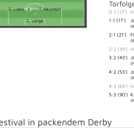
Torfolg
D. Lukes
T. Neundorf
C
0:1 (17')
H
1:1 (17')
J
C. Lange
(
2:1 (21')
F
(
2:2 (39')
H
3:2 (43')
J
(
4:2 (53')
J
(
4:3 (63')
H
5:3 (90')
K
(P
estival in packendem Derby