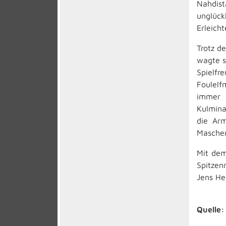
Nahdist
unglück
Erleich
Trotz d
wagte s
Spielf
Foulelf
immer 
Kulmina
die Arm
Maschen
Mit dem
Spitzen
Jens He
Quelle: