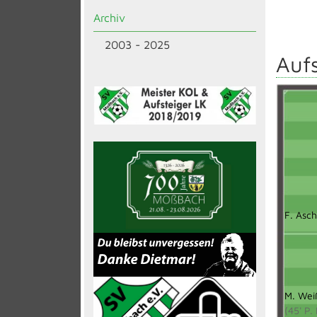
Archiv
2003 - 2025
Aufs
F. Asc
M. Wei
(45' P.