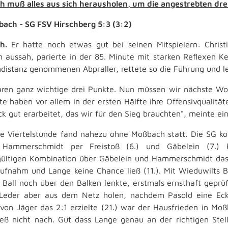
 muß alles aus sich herausholen, um die angestrebten dr
ach - SG FSV Hirschberg 5:3 (3:2)
ch.
Er hatte noch etwas gut bei seinen Mitspielern: Christ
ch aussah, parierte in der 85. Minute mit starken Reflexen 
distanz genommenen Abpraller, rettete so die Führung und le
ren ganz wichtige drei Punkte. Nun müssen wir nächste Wo
te haben vor allem in der ersten Hälfte ihre Offensivqualitä
ck gut erarbeitet, das wir für den Sieg brauchten", meinte ei
te Viertelstunde fand nahezu ohne Moßbach statt. Die SG k
s Hammerschmidt per Freistoß (6.) und Gäbelein (7.) 
ültigen Kombination über Gäbelein und Hammerschmidt das 
ufnahm und Lange keine Chance ließ (11.). Mit Wieduwilts
 Ball noch über den Balken lenkte, erstmals ernsthaft geprüf
Leder aber aus dem Netz holen, nachdem Pasold eine Eck
 von Jäger das 2:1 erzielte (21.) war der Hausfrieden in Moß
ließ nicht nach. Gut dass Lange genau an der richtigen Ste