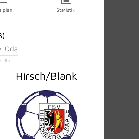
elplan
Statistik
8)
e-Orla
 Uhr
Hirsch/Blank