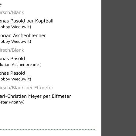
e
irsch/Blank
onas Pasold per Kopfball
Robby Wieduwilt)
lorian Aschenbrenner
Robby Wieduwilt)
irsch/Blank
onas Pasold
Florian Aschenbrenner)
onas Pasold
Robby Wieduwilt)
irsch/Blank per Elfmeter
arl-Christian Meyer per Elfmeter
eter Pribitny)