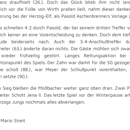
anz draufhielt (26.). Doch das Glück blieb ihm nicht la
lich vor die Füße von Wirth prallen ließ, nahm dieser danke
terung bei der Herzog-Elf, als Pasold Aschenbrenners Vorlage
es schnellen 4:2 durch Pasold, der bei seinem dritten Treffer 
ich keiner an eine Vorentscheidung zu denken. Doch dem tief
reude beiderseits nach. Auch der 3:4-Anschlußtreffer 
meter (63.) änderte daran nichts. Die Gäste mühten sich z
wieder frühzeitig gestört. Langes Rettungsaktion bei 
tionspunkt des Spiels. Der Zahn war damit für die SG gezoge
e schoß (88.), war Meyer der Schlußpunkt vorenthalten, 
 setzte (90.).
 Sieg bleiben die Moßbacher weiter ganz oben dran. Zwei P
reiter Schott Jena II. Das letzte Spiel vor der Winterpaus
rzogs Jungs nochmals alles abverlangen.
Mario Streit