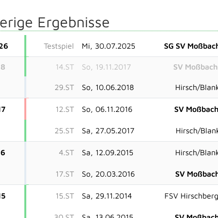
erige Ergebnisse
26
Testspiel
Mi, 30.07.2025
SG SV Moßbac
18
14.ST
So, 19.11.2017
SV Moßbac
29.ST
So, 10.06.2018
Hirsch/Blan
17
12.ST
So, 06.11.2016
SV Moßbac
25.ST
Sa, 27.05.2017
Hirsch/Blan
16
4.ST
Sa, 12.09.2015
Hirsch/Blan
17.ST
So, 20.03.2016
SV Moßbac
15
15.ST
Sa, 29.11.2014
FSV Hirschber
30.ST
Sa, 13.06.2015
SV Moßbac