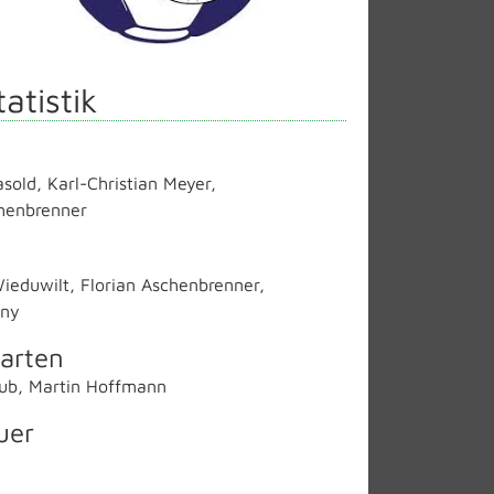
tatistik
asold
,
Karl-Christian Meyer
,
chenbrenner
ieduwilt
,
Florian Aschenbrenner
,
tny
arten
ub
,
Martin Hoffmann
uer