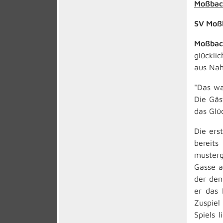
Moßbach
SV Moßb
Moßba
glückli
aus Nah
"Das wa
Die Gäs
das Glü
Die ers
bereit
musterg
Gasse a
der den
er das 
Zuspiel
Spiels 