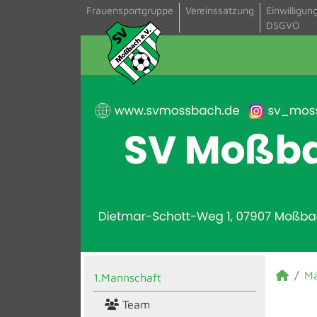
Frauensportgruppe
Vereinssatzung
Einwilligun
DSGVO
M
1.Mannschaft
Team