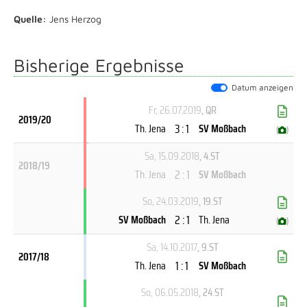
Quelle:
Jens Herzog
Bisherige Ergebnisse
Datum anzeigen
Fr, 26.07.2019
, QR
2019/20
3 : 1
Th. Jena
SV Moßbach
(
)
Sa, 15.09.2018
, 4.ST
2018/19
2 : 1
Th. Jena
SV Moßbach
So, 24.03.2019
, 19.ST
2 : 1
SV Moßbach
Th. Jena
(
)
Sa, 14.10.2017
, 9.ST
2017/18
1 : 1
Th. Jena
SV Moßbach
So, 06.05.2018
, 24.ST