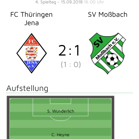
4. Spieltag - 15.09.2018
16:00 Uhr
FC Thüringen
SV Moßbach
Jena
2
:
1
(1
:
0)
Aufstellung
S. Wunderlich
C. Heyne