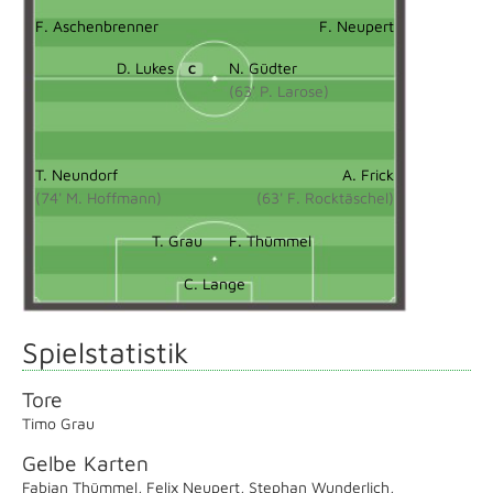
F. Aschenbrenner
F. Neupert
D. Lukes
N. Güdter
C
(63' P. Larose)
T. Neundorf
A. Frick
(74' M. Hoffmann)
(63' F. Rocktäschel)
T. Grau
F. Thümmel
C. Lange
Spielstatistik
Tore
Timo Grau
Gelbe Karten
Fabian Thümmel
,
Felix Neupert
,
Stephan Wunderlich
,