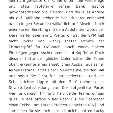
ließ richtigerweise die Fahne unten, die vielbeinige
und stets lautstarke Jenaer Bank machte
gewohntermaßen viel Polemik und der alles andere
als auf Ballhöhe stehende Schiedrichter entschied
nach einigen Sekunden willkürlich auf Abseits. Nach
einer kurzen Beratung mit dem Assistenten wurde der
klare Treffer aberkannt. Weiter ging's, der SVM ließ
nicht locker und wenig später ertönte der
Elfmeterpfiff für Moßbach, nach einem harten
Einsteigen gegen Aschenbrenner auf Kopfhöhe. Doch
diesmal hatte der gleiche Linienrichter die Fahne
oben, erkannte einen angeblichen Ausball aus seiner
fernen Distanz - trotz einer Spielertraube, die den Ball
und somit die Sicht für ihn verdeckte - und der
Schiedsrichter kippte mit dem Zurücknehmen der
Strafstoßentscheidung um. Die aufgehitzte Partie
wankte danach hin und her, beide Teams gingen
quasi in das offene Visier über. Bis die Gastgeber
einen Eckball am kurzen Pfosten einnickten (86') und
somit den für sie doch sehr schmeichelhaften Lucky