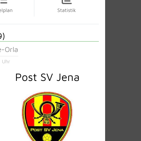
elplan
Statistik
9)
e-Orla
 Uhr
Post SV Jena