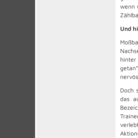
wenn w
Zählba
Und hi
Moßba
Nachse
hinter
getan“
nervös
Doch s
das au
Bezei
Traine
verle
Aktion