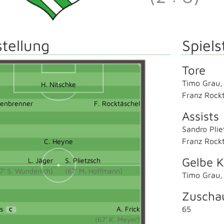
tellung
Spiels
Tore
Timo Grau
H. Nitschke
Franz Rock
henbrenner
F. Rocktäschel
Assists
Sandro Plie
Franz Rock
C. Heyne
Gelbe K
L. Jäger
S. Plietzsch
7' S. Wunderlich)
(67' M. Hoffmann)
Timo Grau
Zuscha
s
A. Frick
65
C
(67' K. Meyer)