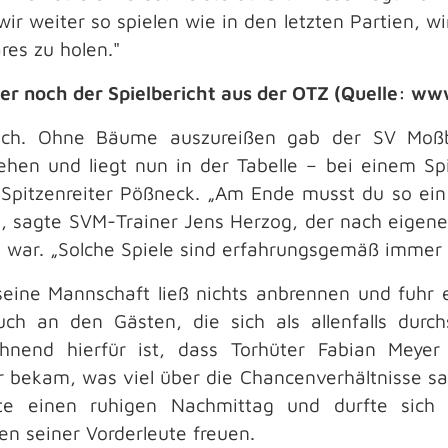
ir weiter so spielen wie in den letzten Partien, w
res zu holen."
er noch der Spielbericht aus der OTZ (Quelle: ww
ch. Ohne Bäume auszureißen gab der SV Moß
hen und liegt nun in der Tabelle – bei einem Sp
 Spitzenreiter Pößneck. „Am Ende musst du so ei
, sagte SVM-Trainer Jens Herzog, der nach eigene
 war. „Solche Spiele sind erfahrungsgemäß immer d
eine Mannschaft ließ nichts anbrennen und fuhr ei
ch an den Gästen, die sich als allenfalls durchs
chnend hierfür ist, dass Torhüter Fabian Meye
r bekam, was viel über die Chancenverhältnisse s
bte einen ruhigen Nachmittag und durfte sich
en seiner Vorderleute freuen.