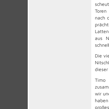
scheu
Toren 
nach o
prächt
Latten
aus N
schnel
Die vi
Nitsch
dieser
Timo 
zusamm
wir un
haben
großes