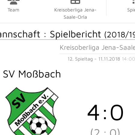
Team
Kreisoberliga Jena-
Spi
Saale-Orla
annschaft :
Spielbericht
(2018/1
Kreisoberliga Jena-Saal
12. Spieltag - 11.11.2018
14:00
SV Moßbach
4
:
0
(2
:
0)