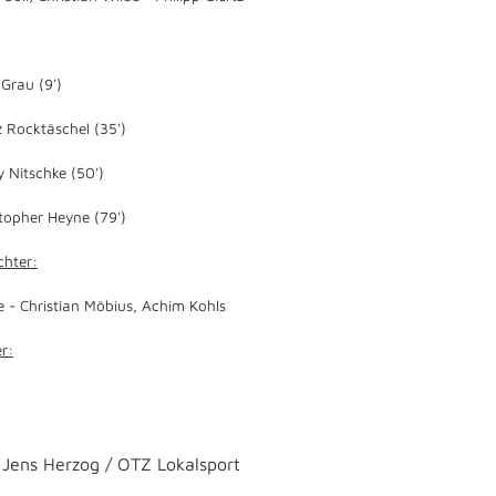
Grau (9')
 Rocktäschel (35')
 Nitschke (50')
topher Heyne (79')
chter:
e - Christian Möbius, Achim Kohls
r:
Jens Herzog / OTZ Lokalsport