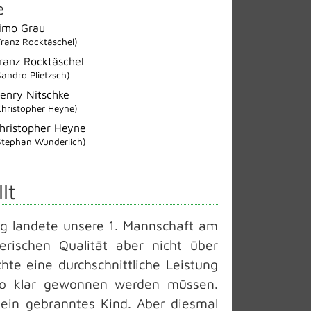
e
imo Grau
Franz Rocktäschel)
ranz Rocktäschel
Sandro Plietzsch)
enry Nitschke
Christopher Heyne)
hristopher Heyne
Stephan Wunderlich)
lt
eg landete unsere 1. Mannschaft am
erischen Qualität aber nicht über
te eine durchschnittliche Leistung
 so klar gewonnen werden müssen.
 ein gebranntes Kind. Aber diesmal