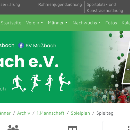
gserklärung
Rahmenjugendordnung
Sportplatz- und
Kunstrasenordnung
Startseite
Verein
Männer
Nachwuchs
Fotos
Kal
änner
Archiv
1.Mannschaft
Spielplan
Spieltag