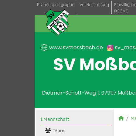
Frauensportgruppe
Vereinssatzung
Einwilligun
DSGVO
M
1.Mannschaft
Team