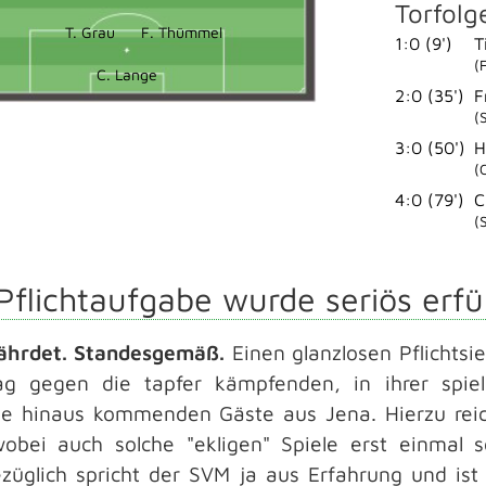
Torfolg
T. Grau
F. Thümmel
1:0 (9')
T
(
C. Lange
2:0 (35')
F
(
3:0 (50')
H
(
4:0 (79')
C
(
Pflichtaufgabe wurde seriös erfül
ährdet. Standesgemäß.
Einen glanzlosen Pflichtsi
ag gegen die tapfer kämpfenden, in ihrer spiel
e hinaus kommenden Gäste aus Jena. Hierzu reich
wobei auch solche "ekligen" Spiele erst einmal
züglich spricht der SVM ja aus Erfahrung und ist