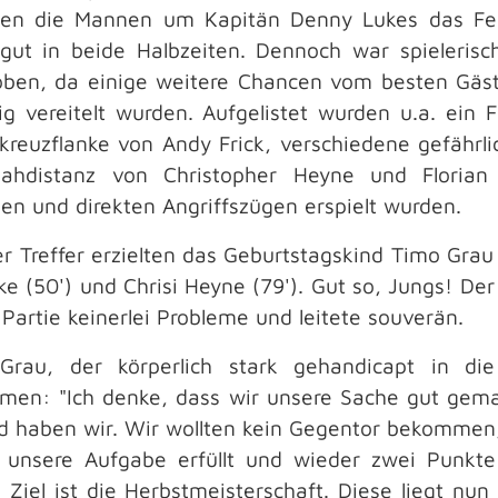
ten die Mannen um Kapitän Denny Lukes das Fe
gut in beide Halbzeiten. Dennoch war spielerisc
ben, da einige weitere Chancen vom besten Gäst
ig vereitelt wurden. Aufgelistet wurden u.a. ein 
kreuzflanke von Andy Frick, verschiedene gefährl
ahdistanz von Christopher Heyne und Florian 
len und direkten Angriffszügen erspielt wurden.
er Treffer erzielten das Geburtstagskind Timo Grau 
ke (50') und Chrisi Heyne (79'). Gut so, Jungs! Der
 Partie keinerlei Probleme und leitete souverän.
Grau, der körperlich stark gehandicapt in die 
en: "Ich denke, dass wir unsere Sache gut gemac
d haben wir. Wir wollten kein Gegentor bekommen,
 unsere Aufgabe erfüllt und wieder zwei Punkt
 Ziel ist die Herbstmeisterschaft. Diese liegt nu