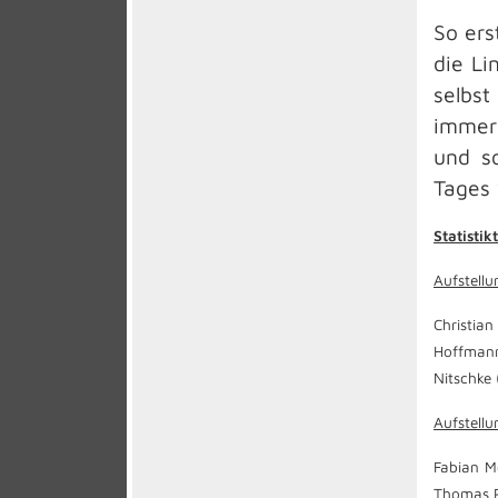
So ers
die Li
selbst
immer 
und so
Tages 
Statistikt
Aufstell
Christian
Hoffmann
Nitschke 
Aufstellu
Fabian Me
Thomas Pa