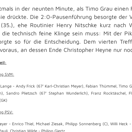
tmals in der neunten Minute, als Timo Grau einen 
nie drückte. Die 2:0-Pausenführung besorgte der V
 (35.), ehe Routinier Henry Nitschke kurz nach W
die technisch feine Klinge sein muss: Mit der Pi
rgte so für die Entscheidung. Dem vierten Treff
voraus, an dessen Ende Christopher Heyne nur noc
eil:
ung SVM:
 Lange - Andy Frick (67' Karl-Christian Meyer), Fabian Thümmel, Timo G
), Sandro Plietzsch (67' Stephan Wunderlich), Franz Rocktäschel, F
(GK)
ng PSV:
yer - Enrico Thiel, Michael Ziesak, Philipp Sonnenberg (C), Willi Heck -
uli, Christian Wilde - Philipp Giertz