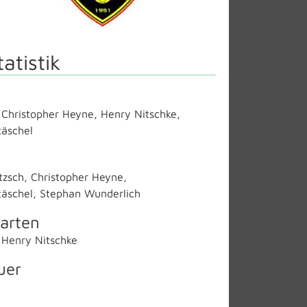
tatistik
,
Christopher Heyne
,
Henry Nitschke
,
täschel
tzsch
,
Christopher Heyne
,
täschel
,
Stephan Wunderlich
arten
,
Henry Nitschke
uer