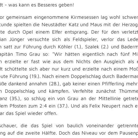
dt - was kann es Besseres geben!
or gemeinsam eingenommene Kirmesessen lag wohl schwerer
stunde spielten die Neustädter Katz und Maus mit der Herzog
te durch Opel einem Elfer entsprang. Der für den verle
ian Jünger versuchte sich als Feldspieler, verlor das Lede
 satt zur Führung durch Köhler (1.), Szalek (2.) und Baderm
pitän Timo Grau so: "Wir hätten eigentlich nach fünf Mi
 erzielte er fast wie aus dem Nichts den Ausgleich als er
t schüttelte sich aber nur kurz und erzielte nach einem Moß
eute Führung (19.). Nach einem Doppelschlag durch Badermann
üße dankend annahm (28.), gab keiner einen Pfifferling mehr
nn Doppelschlag und kämpfen. Verfehlte zunächst Thümm
anz (35.), so schlug ein von Grau an der Mittellinie getre
em Pfosten zum 2:4 ein (37.). Und als Felix Neupert nach 
ar das Spiel wieder offen.
chauer, die das Spiel von baulich voneinander getrennte
ng auf die zweite Hälfte. Doch das Niveau vor dem Pausenp