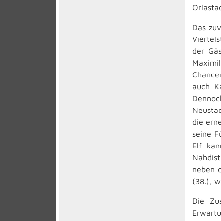
Orlasta
Das zuv
Viertel
der Gäs
Maximil
Chancen
auch Ka
Dennoch
Neustad
die ern
seine F
Elf ka
Nahdist
neben d
(38.), w
Die Zus
Erwartu