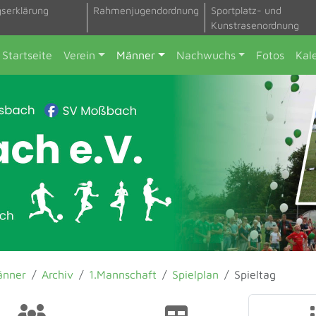
gserklärung
Rahmenjugendordnung
Sportplatz- und
Kunstrasenordnung
Startseite
Verein
Männer
Nachwuchs
Fotos
Kal
änner
Archiv
1.Mannschaft
Spielplan
Spieltag