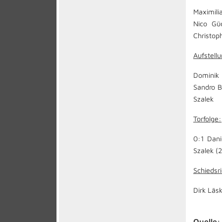
Maximili
Nico Güd
Christop
Aufstell
Dominik 
Sandro B
Szalek
Torfolge:
0:1 Dani
Szalek (2
Schiedsri
Dirk Läs
Quelle: