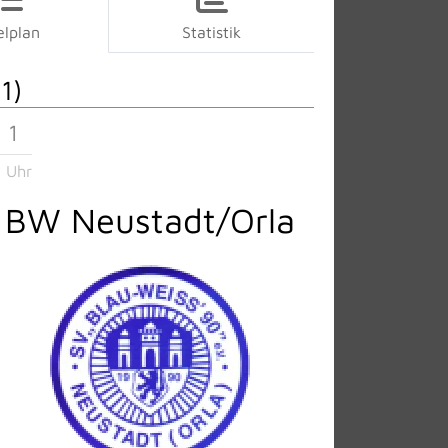
elplan
Statistik
1)
 1
 Uhr
BW Neustadt/Orla