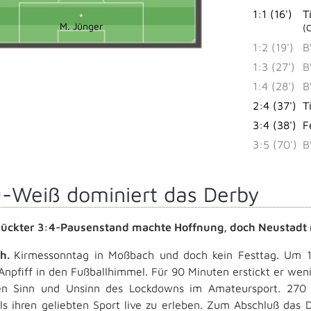
1:1 (16')
T
M. Jünger
(
1:2 (19')
B
1:3 (27')
B
1:4 (28')
B
2:4 (37')
T
3:4 (38')
F
3:5 (70')
B
u-Weiß dominiert das Derby
rückter 3:4-Pausenstand machte Hoffnung, doch Neustadt m
ch.
Kirmessonntag in Moßbach und doch kein Festtag. Um 14 
 Anpfiff in den Fußballhimmel. Für 90 Minuten erstickt er weni
en Sinn und Unsinn des Lockdowns im Amateursport. 270
s ihren geliebten Sport live zu erleben. Zum Abschluß das