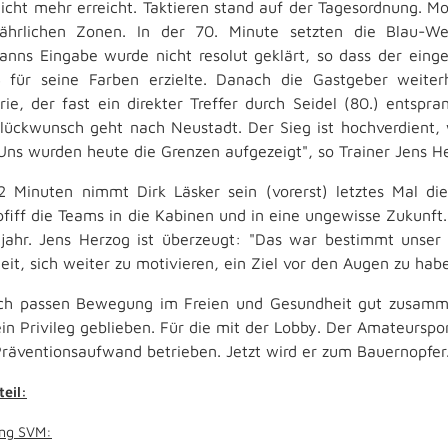
icht mehr erreicht. Taktieren stand auf der Tagesordnung. M
fährlichen Zonen. In der 70. Minute setzten die Blau-
nns Eingabe wurde nicht resolut geklärt, so dass der einge
 für seine Farben erzielte. Danach die Gastgeber weiter
rie, der fast ein direkter Treffer durch Seidel (80.) entsp
lückwunsch geht nach Neustadt. Der Sieg ist hochverdient, 
Uns wurden heute die Grenzen aufgezeigt", so Trainer Jens H
 Minuten nimmt Dirk Läsker sein (vorerst) letztes Mal di
pfiff die Teams in die Kabinen und in eine ungewisse Zukunft
jahr. Jens Herzog ist überzeugt: "Das war bestimmt unser le
eit, sich weiter zu motivieren, ein Ziel vor den Augen zu habe
ich passen Bewegung im Freien und Gesundheit gut zusammen
 ein Privileg geblieben. Für die mit der Lobby. Der Amateursp
räventionsaufwand betrieben. Jetzt wird er zum Bauernopf
teil:
ung SVM: