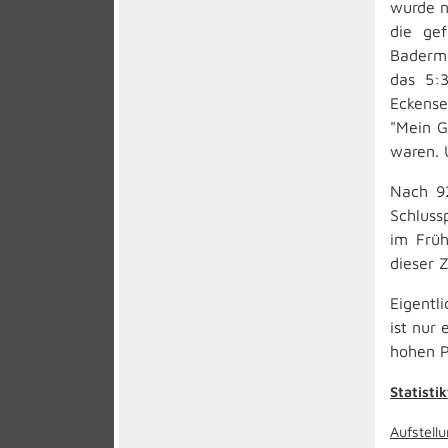
wurde n
die ge
Baderma
das 5:3
Eckense
"Mein G
waren. 
Nach 92
Schluss
im Früh
dieser Z
Eigentl
ist nur
hohen P
Statistik
Aufstell