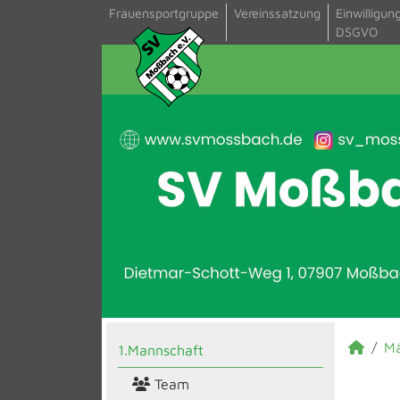
Frauensportgruppe
Vereinssatzung
Einwilligun
DSGVO
M
1.Mannschaft
Team