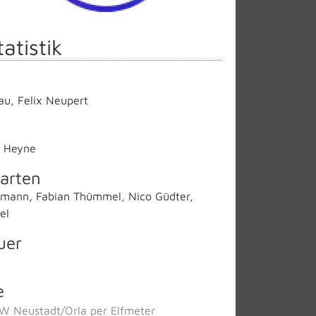
tatistik
au
,
Felix Neupert
r Heyne
arten
fmann
,
Fabian Thümmel
,
Nico Güdter
,
el
uer
e
W Neustadt/Orla per Elfmeter