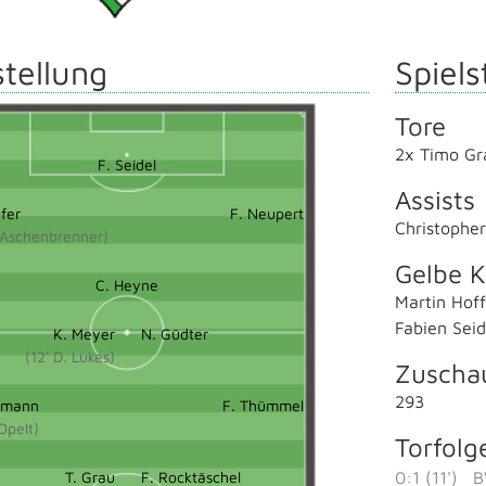
tellung
Spiels
Tore
2x Timo Gr
F. Seidel
Assists
ofer
F. Neupert
Christophe
. Aschenbrenner)
Gelbe K
C. Heyne
Martin Hof
Fabien Seid
K. Meyer
N. Güdter
(12' D. Lukes)
Zuscha
293
fmann
F. Thümmel
 Opelt)
Torfolg
T. Grau
F. Rocktäschel
0:1 (11')
B