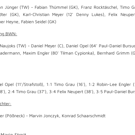
an Jünger (TW) - Fabian Thümmel (GK), Franz Rocktäschel, Timo Gr
ter (GK), Karl-Christian Meyer (12' Denny Lukes), Felix Neupert
her Heyne, Fabien Seidel (GK)
ung BWN:
Naujoks (TW) - Daniel Meyer (C), Daniel Opel (64' Paul-Daniel Bursuc
adermann, Maxim Engler (80' Tilman Cypionka), Bernhard Grimm (GK
el Opel (11'/Strafstoß), 1:1 Timo Grau (16'), 1:2 Robin-Lee Engler
8'), 2:4 Timo Grau (37'), 3:4 Felix Neupert (38'), 3:5 Paul-Daniel Bur
chter:
ker (Pößneck) - Marvin Jonczyk, Konrad Schaarschmidt
Mario Streit