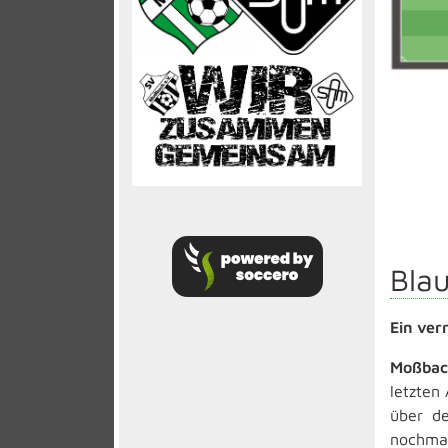
Bla
Ein ver
Moßba
letzten
über d
nochmal