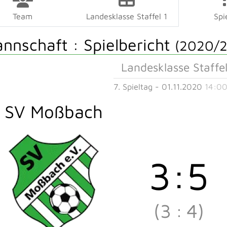
Team
Landesklasse Staffel 1
Spi
annschaft :
Spielbericht
(2020/2
Landesklasse Staffel
7. Spieltag - 01.11.2020
14:00
SV Moßbach
3
:
5
(3
:
4)