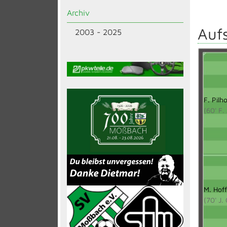
Archiv
Aufs
2003 - 2025
F. Pilh
(60' F
M. Hof
(70' J.