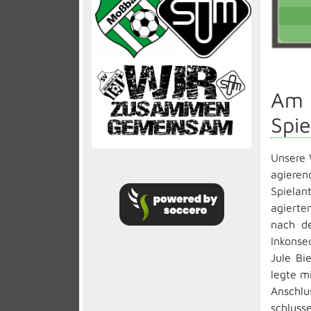
Am 
Spie
Unsere 
agieren
Spielan
agierte
nach de
Inkonse
Jule Bi
legte m
Anschlus
schluss