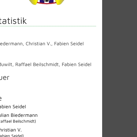
tatistik
Biedermann
,
Christian V.
,
Fabien Seidel
uwilt
,
Raffael Beilschmidt
,
Fabien Seidel
uer
e
abien Seidel
ulian Biedermann
Raffael Beilschmidt)
hristian V.
abien Seidel)