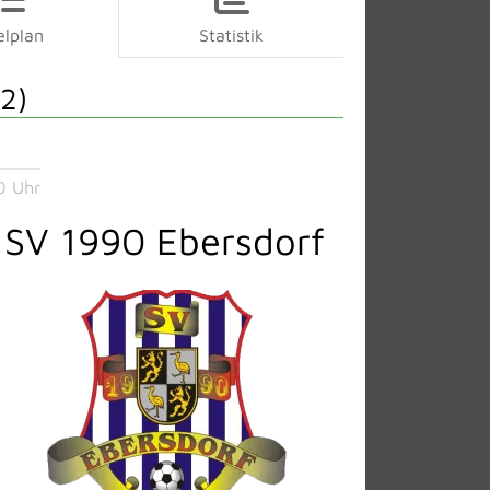
elplan
Statistik
2)
0 Uhr
SV 1990 Ebersdorf