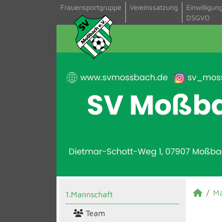
Frauensportgruppe
Vereinssatzung
Einwilligun
DSGVO
M
1.Mannschaft
Team