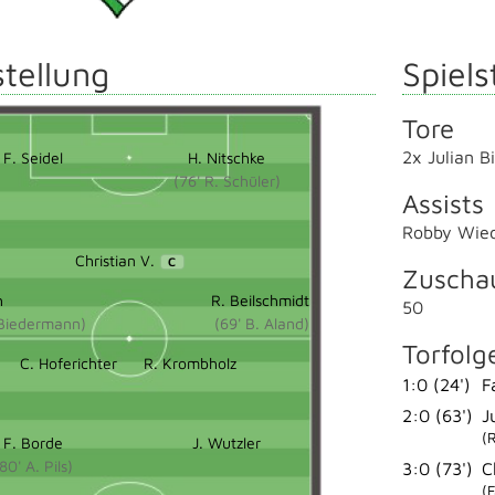
tellung
Spiels
Tore
2x Julian 
F. Seidel
H. Nitschke
(76' R. Schüler)
Assists
Robby Wied
Christian V.
C
Zuscha
h
R. Beilschmidt
50
 Biedermann)
(69' B. Aland)
Torfolg
C. Hoferichter
R. Krombholz
1:0 (24')
F
2:0 (63')
J
(
F. Borde
J. Wutzler
80' A. Pils)
3:0 (73')
C
(F