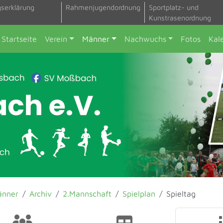
gserklärung
Rahmenjugendordnung
Sportplatz- und
Kunstrasenordnung
Startseite
Verein
Männer
Nachwuchs
Fotos
Kal
änner
Archiv
2.Mannschaft
Spielplan
Spieltag