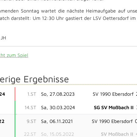
enden Sonntag wartet die nächste Heimaufgabe auf unsere
tch darstellt: Um 12:30 Uhr gastiert der LSV Oettersdorf im
JH
cht zum Spiel
erige Ergebnisse
24
1.ST
So, 27.08.2023
SV 1990 Ebersdorf
14.ST
Sa, 30.03.2024
SG SV Moßbach II
22
9.ST
Sa, 06.11.2021
SV 1990 Ebersdorf
22.ST
So, 15.05.2022
SV Moßbach II