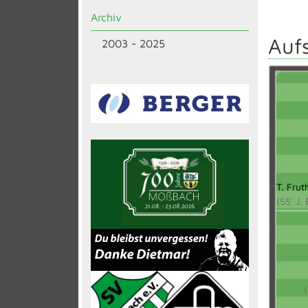
Archiv
Aufs
2003 - 2025
T. Frut
(55' J.
(