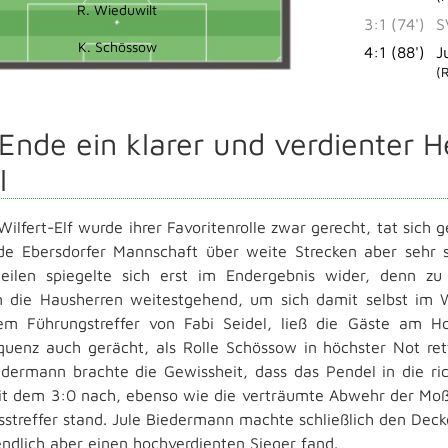
R. Wieduwilt
3:1 (74')
S
K. Schössow
4:1 (88')
J
(
Ende ein klarer und verdienter 
l
Wilfert-Elf wurde ihrer Favoritenrolle zwar gerecht, tat sich
de Ebersdorfer Mannschaft über weite Strecken aber sehr s
teilen spiegelte sich erst im Endergebnis wider, denn z
n die Hausherren weitestgehend, um sich damit selbst im 
m Führungstreffer von Fabi Seidel, ließ die Gäste am Hof
quenz auch gerächt, als Rolle Schössow in höchster Not re
edermann brachte die Gewissheit, dass das Pendel in die ric
it dem 3:0 nach, ebenso wie die verträumte Abwehr der Moßb
streffer stand. Jule Biedermann machte schließlich den Deckel 
endlich aber einen hochverdienten Sieger fand.