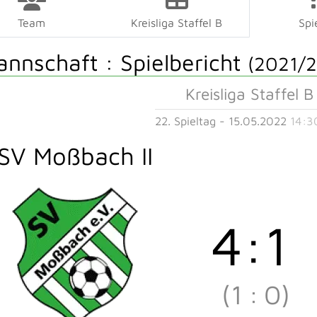
Team
Kreisliga Staffel B
Spi
annschaft :
Spielbericht
(2021/2
Kreisliga Staffel B
22. Spieltag - 15.05.2022
14:3
SV Moßbach II
4
:
1
(1
:
0)