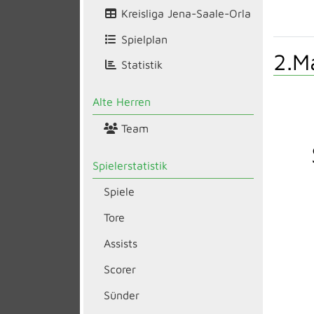
Kreisliga Jena-Saale-Orla
Spielplan
2.M
Statistik
Alte Herren
Team
Spielerstatistik
Spiele
Tore
Assists
Scorer
Sünder