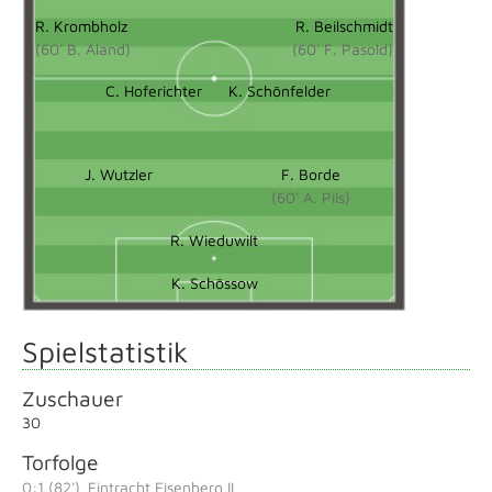
R. Krombholz
R. Beilschmidt
(60' B. Aland)
(60' F. Pasold)
C. Hoferichter
K. Schönfelder
J. Wutzler
F. Borde
(60' A. Pils)
R. Wieduwilt
K. Schössow
Spielstatistik
Zuschauer
30
Torfolge
0:1 (82')
Eintracht Eisenberg II