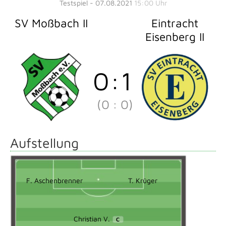
Testspiel - 07.08.2021
15:00 Uhr
SV Moßbach II
Eintracht
Eisenberg II
0
:
1
(0
:
0)
Aufstellung
F. Aschenbrenner
T. Krüger
Christian V.
C