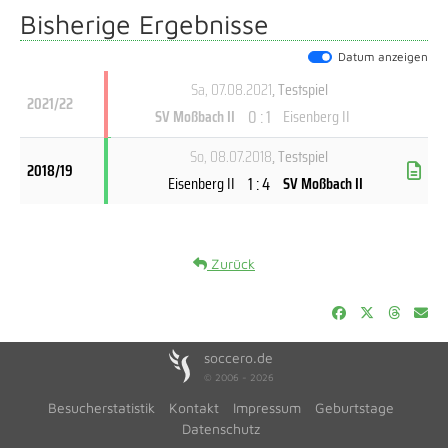
Bisherige Ergebnisse
Datum anzeigen
Sa, 07.08.2021
, Testspiel
2021/22
0 : 1
SV Moßbach II
Eisenberg II
So, 08.07.2018
, Testspiel
2018/19
1 : 4
Eisenberg II
SV Moßbach II
Zurück
soccero.de
© 2006 - 2026
Besucherstatistik
Kontakt
Impressum
Geburtstage
Datenschutz