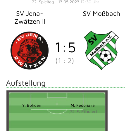
22. Spieltag - 13.05.2023
12:30 Uhr
SV Jena-
SV Moßbach
Zwätzen II
1
:
5
(1
:
2)
Aufstellung
Y. Bohdan
M. Fedoriaka
(72' F. Pilhofer)