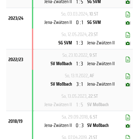
1 : 5
Jena-Zwätzen II
SG SVM
(
)
So, 03.03.2024
, 10.ST
2023/24
0 : 1
Jena-Zwätzen II
SG SVM
(
)
So, 12.05.2024
, 23.ST
1 : 3
SG SVM
Jena-Zwätzen II
(
)
So, 23.10.2022
, 9.ST
2022/23
1 : 3
SV Moßbach
Jena-Zwätzen II
So, 13.11.2022
, AF
3 : 1
SV Moßbach
Jena-Zwätzen II
(
)
Sa, 13.05.2023
, 22.ST
1 : 5
Jena-Zwätzen II
SV Moßbach
Sa, 29.09.2018
, 6.ST
2018/19
0 : 3
Jena-Zwätzen II
SV Moßbach
(
)
So, 07.04.2019
, 21.ST