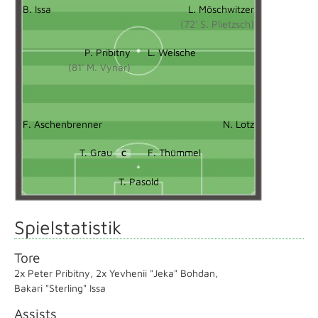
B. Issa
L. Möschwitzer
(72' S. Plietzsch)
P. Pribitny
L. Welsche
(81' M. Vynar)
F. Aschenbrenner
N. Lotz
T. Grau
F. Thümmel
C
T. Pasold
Spielstatistik
Tore
2x Peter Pribitny
,
2x Yevhenii "Jeka" Bohdan
,
Bakari "Sterling" Issa
Assists