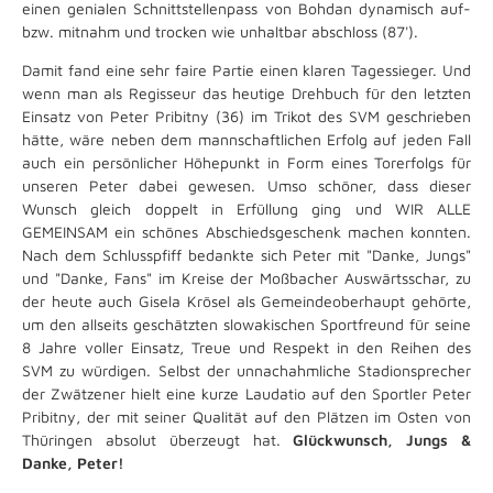
einen genialen Schnittstellenpass von Bohdan dynamisch auf-
bzw. mitnahm und trocken wie unhaltbar abschloss (87').
Damit fand eine sehr faire Partie einen klaren Tagessieger. Und
wenn man als Regisseur das heutige Drehbuch für den letzten
Einsatz von Peter Pribitny (36) im Trikot des SVM geschrieben
hätte, wäre neben dem mannschaftlichen Erfolg auf jeden Fall
auch ein persönlicher Höhepunkt in Form eines Torerfolgs für
unseren Peter dabei gewesen. Umso schöner, dass dieser
Wunsch gleich doppelt in Erfüllung ging und WIR ALLE
GEMEINSAM ein schönes Abschiedsgeschenk machen konnten.
Nach dem Schlusspfiff bedankte sich Peter mit "Danke, Jungs"
und "Danke, Fans" im Kreise der Moßbacher Auswärtsschar, zu
der heute auch Gisela Krösel als Gemeindeoberhaupt gehörte,
um den allseits geschätzten slowakischen Sportfreund für seine
8 Jahre voller Einsatz, Treue und Respekt in den Reihen des
SVM zu würdigen. Selbst der unnachahmliche Stadionsprecher
der Zwätzener hielt eine kurze Laudatio auf den Sportler Peter
Pribitny, der mit seiner Qualität auf den Plätzen im Osten von
Thüringen absolut überzeugt hat.
Glückwunsch, Jungs &
Danke, Peter!