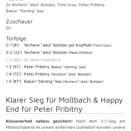
2x Yevhenii "Jeka" Bohdan
,
Timo Grau
,
Peter Pribitny
,
Bakari "Sterling" Issa
Zuschauer
50
Torfolge
0:1 (8')
Yevhenii "Jeka" Bohdan per Kopfball
(Timo Grau)
0:2 (22')
Yevhenii "Jeka" Bohdan
(Peter Pribitny)
1:2 (36')
SV Jena-Zwätzen II
1:3 (51')
Peter Pribitny
(Bakari "Sterling" Issa)
1:4 (72')
Peter Pribitny
(Yevhenii "Jeka" Bohdan)
1:5 (87')
Bakari "Sterling" Issa
(Yevhenii "Jeka" Bohdan)
Klarer Sieg für Moßbach & Happy
End für Peter Pribitny
Klassenerhalt nahezu gesichert!
Nach dem 3:1-Sieg am
Mittwochabend im unweit entfernten Golmsdorf konnten unsere