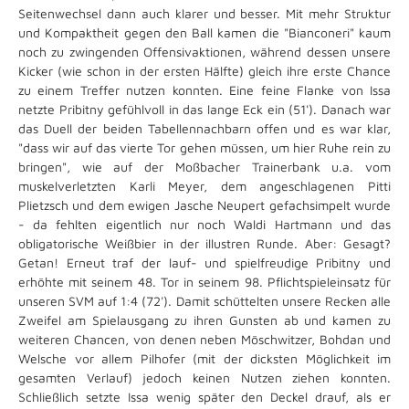
Seitenwechsel dann auch klarer und besser. Mit mehr Struktur
und Kompaktheit gegen den Ball kamen die "Bianconeri" kaum
noch zu zwingenden Offensivaktionen, während dessen unsere
Kicker (wie schon in der ersten Hälfte) gleich ihre erste Chance
zu einem Treffer nutzen konnten. Eine feine Flanke von Issa
netzte Pribitny gefühlvoll in das lange Eck ein (51'). Danach war
das Duell der beiden Tabellennachbarn offen und es war klar,
"dass wir auf das vierte Tor gehen müssen, um hier Ruhe rein zu
bringen", wie auf der Moßbacher Trainerbank u.a. vom
muskelverletzten Karli Meyer, dem angeschlagenen Pitti
Plietzsch und dem ewigen Jasche Neupert gefachsimpelt wurde
- da fehlten eigentlich nur noch Waldi Hartmann und das
obligatorische Weißbier in der illustren Runde. Aber: Gesagt?
Getan! Erneut traf der lauf- und spielfreudige Pribitny und
erhöhte mit seinem 48. Tor in seinem 98. Pflichtspieleinsatz für
unseren SVM auf 1:4 (72'). Damit schüttelten unsere Recken alle
Zweifel am Spielausgang zu ihren Gunsten ab und kamen zu
weiteren Chancen, von denen neben Möschwitzer, Bohdan und
Welsche vor allem Pilhofer (mit der dicksten Möglichkeit im
gesamten Verlauf) jedoch keinen Nutzen ziehen konnten.
Schließlich setzte Issa wenig später den Deckel drauf, als er