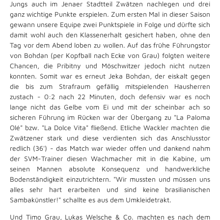
Jungs auch im Jenaer Stadtteil Zwätzen nachlegen und drei
ganz wichtige Punkte erspielen. Zum ersten Mal in dieser Saison
gewann unsere Equipe zwei Punktspiele in Folge und dürfte sich
damit wohl auch den Klassenerhalt gesichert haben, ohne den
Tag vor dem Abend loben zu wollen. Auf das frühe Führungstor
von Bohdan (per Kopfball nach Ecke von Grau) folgten weitere
Chancen, die Pribitny und Möschwitzer jedoch nicht nutzen
konnten. Somit war es erneut Jeka Bohdan, der eiskalt gegen
die bis zum Strafraum gefällig mitspielenden Hausherren
zustach - 0:2 nach 22 Minuten, doch defensiv war es noch
lange nicht das Gelbe vom Ei und mit der scheinbar ach so
sicheren Führung im Rücken war der Übergang zu "La Paloma
Olé" bzw. "La Dolce Vita" fließend. Etliche Wackler machten die
Zwätzener stark und diese verdienten sich das Anschlusstor
redlich (36') - das Match war wieder offen und dankend nahm
der SVM-Trainer diesen Wachmacher mit in die Kabine, um
seinen Mannen absolute Konsequenz und handwerkliche
Bodenständigkeit einzutrichtern. "Wir mussten und müssen uns
alles sehr hart erarbeiten und sind keine brasilianischen
Sambakünstler!" schallte es aus dem Umkleidetrakt.
Und Timo Grau, Lukas Welsche & Co. machten es nach dem