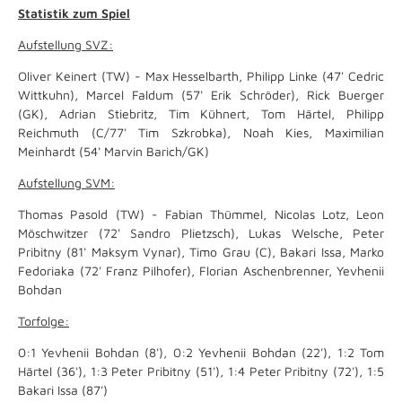
Statistik zum Spiel
Aufstellung SVZ:
Oliver Keinert (TW) - Max Hesselbarth, Philipp Linke (47' Cedric
Wittkuhn), Marcel Faldum (57' Erik Schröder), Rick Buerger
(GK), Adrian Stiebritz, Tim Kühnert, Tom Härtel, Philipp
Reichmuth (C/77' Tim Szkrobka), Noah Kies, Maximilian
Meinhardt (54' Marvin Barich/GK)
Aufstellung SVM:
Thomas Pasold (TW) - Fabian Thümmel, Nicolas Lotz, Leon
Möschwitzer (72' Sandro Plietzsch), Lukas Welsche, Peter
Pribitny (81' Maksym Vynar), Timo Grau (C), Bakari Issa, Marko
Fedoriaka (72' Franz Pilhofer), Florian Aschenbrenner, Yevhenii
Bohdan
Torfolge:
0:1 Yevhenii Bohdan (8'), 0:2 Yevhenii Bohdan (22'), 1:2 Tom
Härtel (36'), 1:3 Peter Pribitny (51'), 1:4 Peter Pribitny (72'), 1:5
Bakari Issa (87')