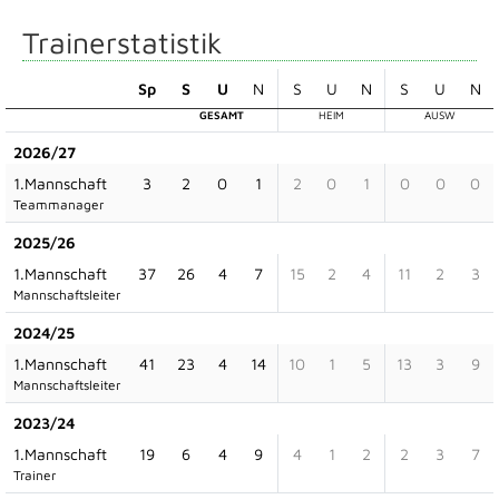
Trainerstatistik
Sp
S
U
N
S
U
N
S
U
N
GESAMT
HEIM
AUSW
2026/27
1.Mannschaft
3
2
0
1
2
0
1
0
0
0
Teammanager
2025/26
1.Mannschaft
37
26
4
7
15
2
4
11
2
3
Mannschaftsleiter
2024/25
1.Mannschaft
41
23
4
14
10
1
5
13
3
9
Mannschaftsleiter
2023/24
1.Mannschaft
19
6
4
9
4
1
2
2
3
7
Trainer