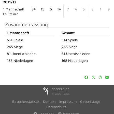
2011/12
1.Mannschaft
34
15
5
14
7
4
5
8
1
9
Co-Trainer
Zusammenfassung
1.Mannschaft
Gesamt
514 Spiele
514 Spiele
265 Siege
265 Siege
81 Unentschieden
81 Unentschieden
168 Niederlagen
168 Niederlagen
soccero.de
© 2006 - 2026
Besucherstatistik
Kontakt
Impressum
Geburtstage
Datenschutz
Facebook
Instagram