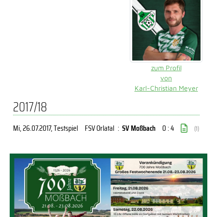
zum Profil
von
Karl-Christian Meyer
2017/18
Mi, 26.07.2017
, Testspiel
FSV Orlatal
:
SV Moßbach
0 : 4
(1)