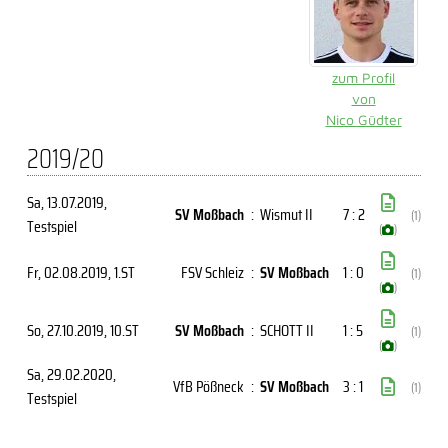
zum Profil
von
Nico Güdter
2019/20
Sa, 13.07.2019
,
SV Moßbach
:
Wismut II
7 : 2
(1)
Testspiel
(
)
Fr, 02.08.2019
, 1.ST
FSV Schleiz
:
SV Moßbach
1 : 0
(1)
(
)
So, 27.10.2019
, 10.ST
SV Moßbach
:
SCHOTT II
1 : 5
(1)
(
)
Sa, 29.02.2020
,
VfB Pößneck
:
SV Moßbach
3 : 1
(1)
Testspiel