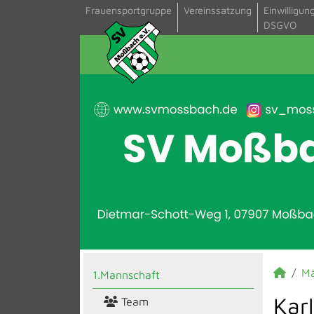
Frauensportgruppe
Vereinssatzung
Einwilligun
DSGVO
M
1.Mannschaft
Kar
Team