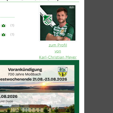
(1)
(
)
(1)
(
)
zum Profil
von
Karl-Christian Meyer