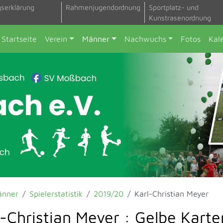
gserklärung
Rahmenjugendordnung
Sportplatz- und
Kunstrasenordnung
Startseite
Verein
Männer
Nachwuchs
Fotos
Kal
änner
Spielerstatistik
2019/20
Karl-Christian Meyer
l-Christian Meyer : Gelbe Karte