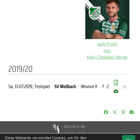
zum Profil
von
Karl-Christian Meyer
2019/20
Sa, 13.07.2019
, Testspiel
SV Moßbach
:
Wismut II
7 : 2
(1)
(
)
soccero.de
© 2006 - 2026
Diese Webseite verwendet Cookies, um Dir den