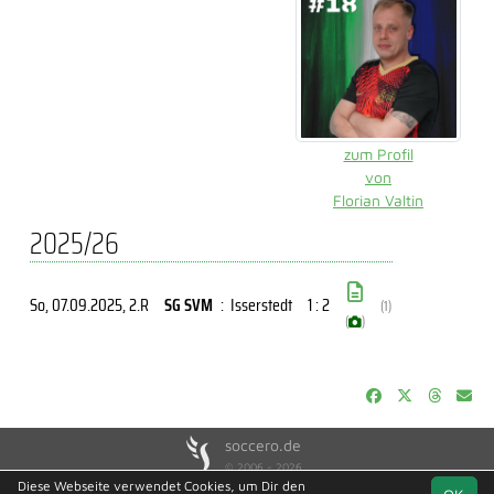
zum Profil
von
Florian Valtin
2025/26
So, 07.09.2025
, 2.R
SG SVM
:
Isserstedt
1 : 2
(1)
(
)
soccero.de
© 2006 - 2026
Diese Webseite verwendet Cookies, um Dir den