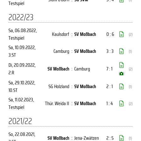
Testspiel
2022/23
Sa, 06.08.2022
,
Kaulsdorf
:
SV Moßbach
0 : 6
(2)
Testspiel
Sa, 10.09.2022
,
Camburg
:
SV Moßbach
3 : 3
(1)
3.ST
Di, 20.09.2022
,
SV Moßbach
:
Camburg
7 : 1
(2)
2.R
(
)
Sa, 29.10.2022
,
SG Holzland
:
SV Moßbach
2 : 1
(1)
10.ST
Sa, 11.02.2023
,
Thür. Weida II
:
SV Moßbach
1 : 4
(2)
Testspiel
2021/22
So, 22.08.2021
,
SV Moßbach
:
Jena-Zwätzen
2 : 5
(1)