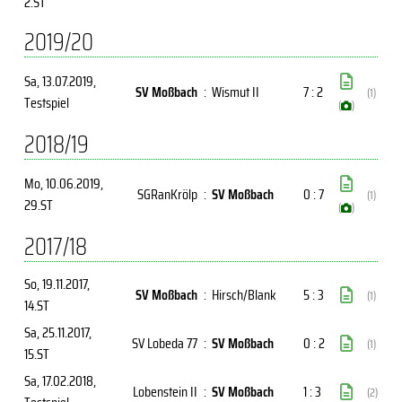
2.ST
2019/20
Sa, 13.07.2019
,
SV Moßbach
:
Wismut II
7 : 2
(1)
Testspiel
(
)
2018/19
Mo, 10.06.2019
,
SGRanKrölp
:
SV Moßbach
0 : 7
(1)
29.ST
(
)
2017/18
So, 19.11.2017
,
SV Moßbach
:
Hirsch/Blank
5 : 3
(1)
14.ST
Sa, 25.11.2017
,
SV Lobeda 77
:
SV Moßbach
0 : 2
(1)
15.ST
Sa, 17.02.2018
,
Lobenstein II
:
SV Moßbach
1 : 3
(2)