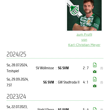
zum Profil
von
Karl-Christian Meyer
2024/25
So, 28.07.2024
,
SV Wöllmisse
:
SG SVM
2 : 7
(1)
Testspiel
(
)
So, 29.09.2024
,
SG SVM
:
GW Stadtroda II
4 : 1
(1)
7.ST
(
)
2023/24
Sa, 22.07.2023
,
Stahl U´born
:
SG SVM
5 : 4
(1)