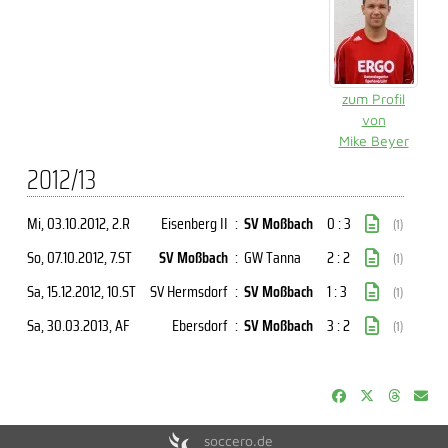
zum Profil
von
Mike Beyer
2012/13
Mi, 03.10.2012
, 2.R
Eisenberg II
:
SV Moßbach
0 : 3
(1)
So, 07.10.2012
, 7.ST
SV Moßbach
:
GW Tanna
2 : 2
(1)
Sa, 15.12.2012
, 10.ST
SV Hermsdorf
:
SV Moßbach
1 : 3
(1)
Sa, 30.03.2013
, AF
Ebersdorf
:
SV Moßbach
3 : 2
(1)
soccero.de