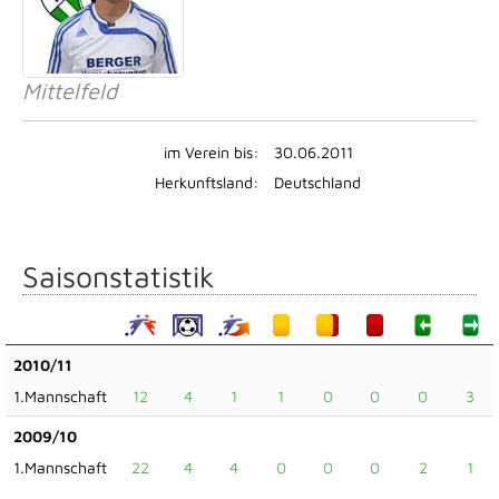
Mittelfeld
im Verein bis:
30.06.2011
Herkunftsland:
Deutschland
Saisonstatistik
2010/11
1.Mannschaft
12
4
1
1
0
0
0
3
2009/10
1.Mannschaft
22
4
4
0
0
0
2
1