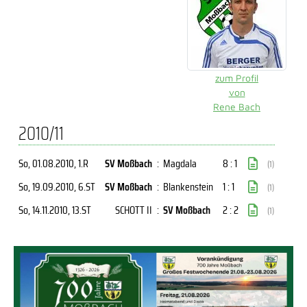
zum Profil
von
Rene Bach
2010/11
So, 01.08.2010
, 1.R
SV Moßbach
:
Magdala
8 : 1
(1)
So, 19.09.2010
, 6.ST
SV Moßbach
:
Blankenstein
1 : 1
(1)
So, 14.11.2010
, 13.ST
SCHOTT II
:
SV Moßbach
2 : 2
(1)