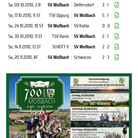
Sa, 09.10.2010
, 2.R
SV Moßbach
:
Oettersdorf
3 : 1
So, 17.10.2010
, 9.ST
TSV Oppurg
:
SV Moßbach
5 : 1
So, 24.10.2010
, 10.ST
SV Moßbach
:
SV Kahla
0 : 0
Sa, 30.10.2010
, 11.ST
TSV Ranis
:
SV Moßbach
2 : 1
So, 14.11.2010
, 13.ST
SCHOTT II
:
SV Moßbach
2 : 2
Sa, 20.11.2010
, AF
SV Moßbach
:
Schwarza
2 : 3