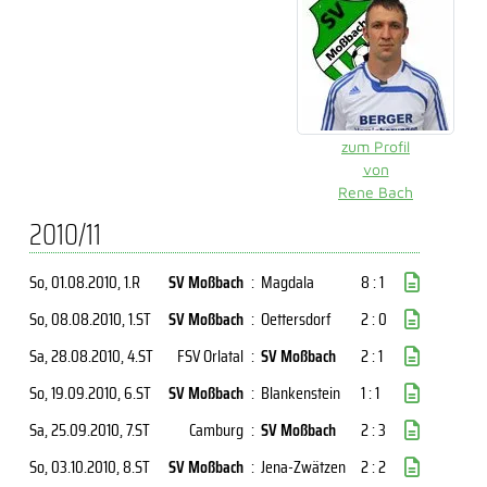
zum Profil
von
Rene Bach
2010/11
So, 01.08.2010
, 1.R
SV Moßbach
:
Magdala
8 : 1
So, 08.08.2010
, 1.ST
SV Moßbach
:
Oettersdorf
2 : 0
Sa, 28.08.2010
, 4.ST
FSV Orlatal
:
SV Moßbach
2 : 1
So, 19.09.2010
, 6.ST
SV Moßbach
:
Blankenstein
1 : 1
Sa, 25.09.2010
, 7.ST
Camburg
:
SV Moßbach
2 : 3
So, 03.10.2010
, 8.ST
SV Moßbach
:
Jena-Zwätzen
2 : 2