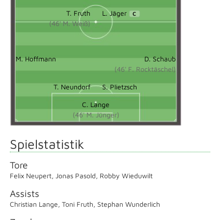
T. Fruth
L. Jäger
C
(46' M. Weiß)
M. Hoffmann
D. Schaub
(46' F. Rocktäschel)
T. Neundorf
S. Plietzsch
C. Lange
(46' M. Jünger)
Spielstatistik
Tore
Felix Neupert
,
Jonas Pasold
,
Robby Wieduwilt
Assists
Christian Lange
,
Toni Fruth
,
Stephan Wunderlich