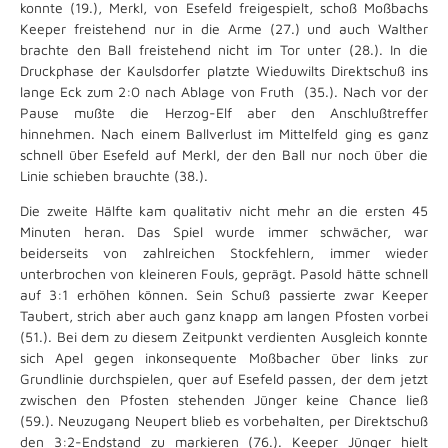
konnte (19.), Merkl, von Esefeld freigespielt, schoß Moßbachs
Keeper freistehend nur in die Arme (27.) und auch Walther
brachte den Ball freistehend nicht im Tor unter (28.). In die
Druckphase der Kaulsdorfer platzte Wieduwilts Direktschuß ins
lange Eck zum 2:0 nach Ablage von Fruth (35.). Nach vor der
Pause mußte die Herzog-Elf aber den Anschlußtreffer
hinnehmen. Nach einem Ballverlust im Mittelfeld ging es ganz
schnell über Esefeld auf Merkl, der den Ball nur noch über die
Linie schieben brauchte (38.).
Die zweite Hälfte kam qualitativ nicht mehr an die ersten 45
Minuten heran. Das Spiel wurde immer schwächer, war
beiderseits von zahlreichen Stockfehlern, immer wieder
unterbrochen von kleineren Fouls, geprägt. Pasold hätte schnell
auf 3:1 erhöhen können. Sein Schuß passierte zwar Keeper
Taubert, strich aber auch ganz knapp am langen Pfosten vorbei
(51.). Bei dem zu diesem Zeitpunkt verdienten Ausgleich konnte
sich Apel gegen inkonsequente Moßbacher über links zur
Grundlinie durchspielen, quer auf Esefeld passen, der dem jetzt
zwischen den Pfosten stehenden Jünger keine Chance ließ
(59.). Neuzugang Neupert blieb es vorbehalten, per Direktschuß
den 3:2-Endstand zu markieren (76.). Keeper Jünger hielt