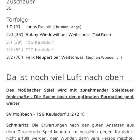
Zuschauer
35
Torfolge
1:0 (9')
Jonas Pasold
(Christian Lange)
2:0 (35')
Robby Wieduwilt per Weitschuss
(Toni Fruth)
2:1 (38')
TSG Kaulsdorf
2:2 (59')
TSG Kaulsdorf
3:2 (76')
Felix Neupert per Weitschuss
(Stephan Wunderlich)
Da ist noch viel Luft nach oben
Das Moßbacher Spiel wird mit zunehmender Spieldauer
fehlerhafter. Die Suche nach der optimalen Formation geht
weiter
SV Moßbach - TSG Kaulsdorf 3:2 (2:1)
Schmieritz.
Die Erwartungen nach den guten Ansätzen aus
dem Zeulenroda-Spiel konnten im Vergleich gegen Kaulsdorf
nicht erfüllt werden. Kein Wunder, denn Jens Herzog mischte,