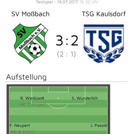
Testspiel - 19.07.2017
18:30 Uhr
SV Moßbach
TSG Kaulsdorf
3
:
2
(2
:
1)
Aufstellung
R. Wieduwilt
S. Wunderlich
(46' T. Krüger)
F. Neupert
J. Pasold
(46' A. Frick)