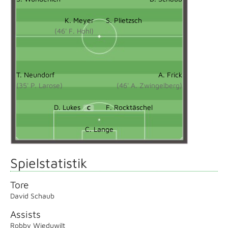
K. Meyer
S. Plietzsch
(46' F. Hohl)
T. Neundorf
A. Frick
(35' P. Larose)
(46' A. Zwingelberg)
D. Lukes
F. Rocktäschel
C
C. Lange
Spielstatistik
Tore
David Schaub
Assists
Robby Wieduwilt