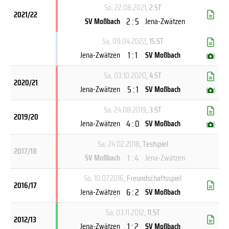
So, 22.08.2021
, 2.ST
2021/22
2 : 5
SV Moßbach
Jena-Zwätzen
Sa, 09.04.2022
, 15.ST
1 : 1
Jena-Zwätzen
SV Moßbach
(
)
Sa, 03.10.2020
, 4.ST
2020/21
5 : 1
Jena-Zwätzen
SV Moßbach
(
)
Sa, 24.08.2019
, 3.ST
2019/20
4 : 0
Jena-Zwätzen
SV Moßbach
(
)
Sa, 24.02.2018
, Testspiel
2017/18
1 : 4
SV Moßbach
Jena-Zwätzen
So, 10.07.2016
, Freundschaftsspiel
2016/17
6 : 2
Jena-Zwätzen
SV Moßbach
Sa, 03.11.2012
, 11.ST
2012/13
1 : 2
Jena-Zwätzen
SV Moßbach