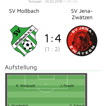
Testspiel - 24.02.2018
11:00 Uhr
SV Moßbach
SV Jena-
Zwätzen
1
:
4
(1
:
2)
Aufstellung
R. Wieduwilt
J. Pasold
S. Wunderlich
D. Schaub