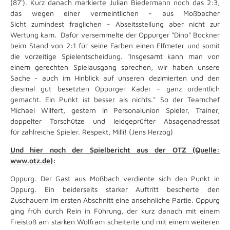
(87'). Kurz danach markierte Julian Biedermann noch das 2:3,
das wegen einer vermeintlichen - aus Moßbacher
Sicht zumindest fraglichen - Abseitsstellung aber nicht zur
Wertung kam. Dafür versemmelte der Oppurger "Dino" Bockner
beim Stand von 2:1 für seine Farben einen Elfmeter und somit
die vorzeitige Spielentscheidung. "Insgesamt kann man von
einem gerechten Spielausgang sprechen, wir haben unsere
Sache - auch im Hinblick auf unseren dezimierten und den
diesmal gut besetzten Oppurger Kader - ganz ordentlich
gemacht. Ein Punkt ist besser als nichts." So der Teamchef
Michael Wilfert, gestern in Personalunion Spieler, Trainer,
doppelter Torschütze und leidgeprüfter Absagenadressat
für zahlreiche Spieler. Respekt, Milli! (Jens Herzog)
Und hier noch der Spielbericht aus der OTZ (Quelle:
www.otz.de):
Oppurg. Der Gast aus
Moßbach
verdiente sich den Punkt in
Oppurg
. Ein beiderseits starker Auftritt bescherte den
Zuschauern im ersten Abschnitt eine ansehnliche Partie.
Oppurg
ging früh durch Rein in Führung, der kurz danach mit einem
Freistoß am starken Wolfram scheiterte und mit einem weiteren