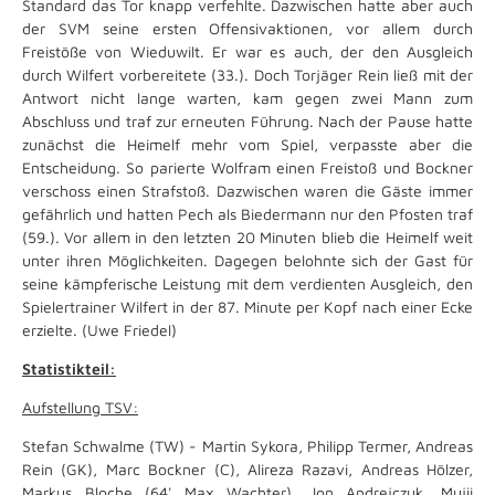
Standard das Tor knapp verfehlte. Dazwischen hatte aber auch
der SVM seine ersten Offensivaktionen, vor allem durch
Freistöße von Wieduwilt. Er war es auch, der den Ausgleich
durch Wilfert vorbereitete (33.). Doch Torjäger Rein ließ mit der
Antwort nicht lange warten, kam gegen zwei Mann zum
Abschluss und traf zur erneuten Führung. Nach der Pause hatte
zunächst die Heimelf mehr vom Spiel, verpasste aber die
Entscheidung. So parierte Wolfram einen Freistoß und Bockner
verschoss einen Strafstoß. Dazwischen waren die Gäste immer
gefährlich und hatten Pech als Biedermann nur den Pfosten traf
(59.). Vor allem in den letzten 20 Minuten blieb die Heimelf weit
unter ihren Möglichkeiten. Dagegen belohnte sich der Gast für
seine kämpferische Leistung mit dem verdienten Ausgleich, den
Spielertrainer Wilfert in der 87. Minute per Kopf nach einer Ecke
erzielte. (Uwe Friedel)
Statistikteil:
Aufstellung TSV:
Stefan Schwalme (TW) - Martin Sykora, Philipp Termer, Andreas
Rein (GK), Marc Bockner (C), Alireza Razavi, Andreas Hölzer,
Markus Bloche (64' Max Wachter), Jon Andrejczuk, Mujii