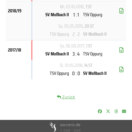
Mi, 03.10.2018
, 7.ST
2018/19
1 : 1
SV Moßbach II
TSV Oppurg
So, 05.05.2019
, 20.ST
2 : 2
TSV Oppurg
SV Moßbach II
So, 06.08.2017
, 1.ST
2017/18
3 : 4
SV Moßbach II
TSV Oppurg
Di, 01.05.2018
, 14.ST
0 : 0
TSV Oppurg
SV Moßbach II
Zurück
soccero.de
© 2006 - 2026