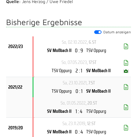
Quelle:
Jens Herzog / Uwe Friedel
Bisherige Ergebnisse
Datum anzeigen
So, 02.10.2022
, 6.ST
2022/23
0 : 9
SV Moßbach II
TSV Oppurg
So, 07.05.2023
, 17.ST
2 : 1
TSV Oppurg
SV Moßbach II
(
)
Sa, 23.10.2021
, 7.ST
2021/22
0 : 1
TSV Oppurg
SV Moßbach II
So, 01.05.2022
, 20.ST
1 : 4
SV Moßbach II
TSV Oppurg
Sa, 23.11.2019
, 12.ST
2019/20
0 : 4
SV Moßbach II
TSV Oppurg