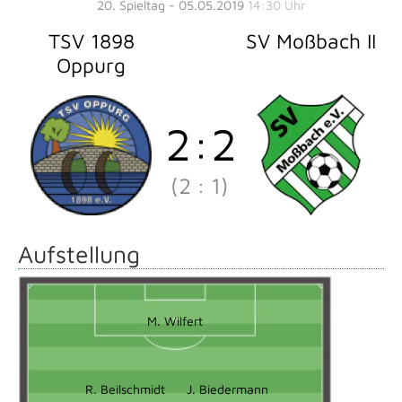
20. Spieltag - 05.05.2019
14:30 Uhr
TSV 1898
SV Moßbach II
Oppurg
2
:
2
(2
:
1)
Aufstellung
M. Wilfert
R. Beilschmidt
J. Biedermann