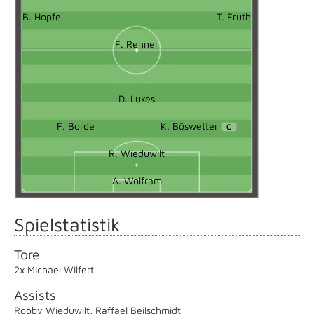
B. Hopfe
T. Fruth
F. Renner
D. Lukes
F. Borde
K. Böswetter
C
R. Wieduwilt
A. Wolfram
Spielstatistik
Tore
2x Michael Wilfert
Assists
Robby Wieduwilt
,
Raffael Beilschmidt