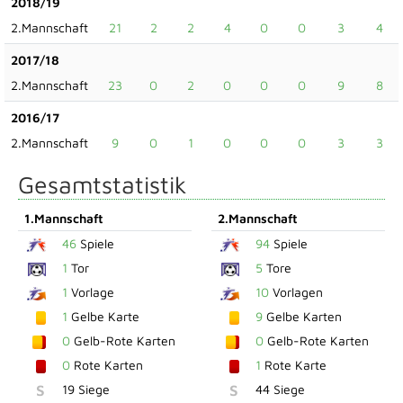
2018/19
2.Mannschaft
21
2
2
4
0
0
3
4
2017/18
2.Mannschaft
23
0
2
0
0
0
9
8
2016/17
2.Mannschaft
9
0
1
0
0
0
3
3
Gesamtstatistik
1.Mannschaft
2.Mannschaft
46
Spiele
94
Spiele
1
Tor
5
Tore
1
Vorlage
10
Vorlagen
1
Gelbe Karte
9
Gelbe Karten
0
Gelb-Rote Karten
0
Gelb-Rote Karten
0
Rote Karten
1
Rote Karte
S
19 Siege
S
44 Siege