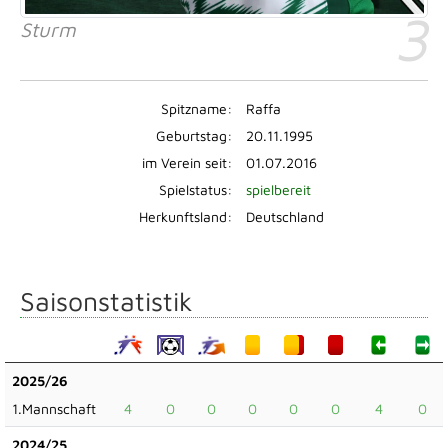
3
Sturm
Spitzname:
Raffa
Geburtstag:
20.11.1995
im Verein seit:
01.07.2016
Spielstatus:
spielbereit
Herkunftsland:
Deutschland
Saisonstatistik
2025/26
1.Mannschaft
4
0
0
0
0
0
4
0
2024/25