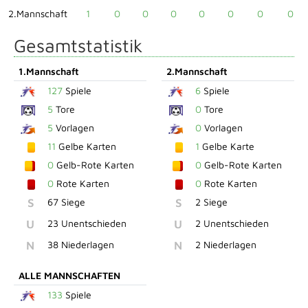
2.Mannschaft
1
0
0
0
0
0
0
0
Gesamtstatistik
1.Mannschaft
2.Mannschaft
127
Spiele
6
Spiele
5
Tore
0
Tore
5
Vorlagen
0
Vorlagen
11
Gelbe Karten
1
Gelbe Karte
0
Gelb-Rote Karten
0
Gelb-Rote Karten
0
Rote Karten
0
Rote Karten
S
67 Siege
S
2 Siege
U
23 Unentschieden
U
2 Unentschieden
N
38 Niederlagen
N
2 Niederlagen
ALLE MANNSCHAFTEN
133
Spiele