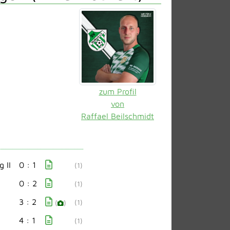
zum Profil
von
Raffael Beilschmidt
 II
0 : 1
(1)
0 : 2
(1)
3 : 2
(1)
(
)
4 : 1
(1)