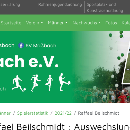
gserklärung
Rahmenjugendordnung
Sportplatz- und
Kunstrasenordnung
Startseite
Verein
Männer
Nachwuchs
Fotos
Kal
änner
Spielerstatistik
2021/22
Raffael Beilschmidt
fael Beilschmidt : Auswechslu