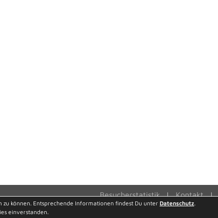
Besucherstatistik
Kontakt
n zu können. Entsprechende Informationen findest Du unter
Datenschutz
.
ies einverstanden.