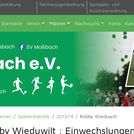
gserklärung
Rahmenjugendordnung
Sportplatz- und
Kunstrasenordnung
Startseite
Verein
Männer
Nachwuchs
Fotos
Kal
änner
Spielerstatistik
2013/14
Robby Wieduwilt
by Wieduwilt : Einwechslungen