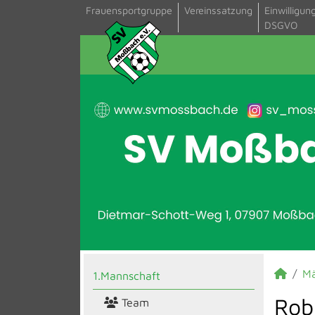
Frauensportgruppe
Vereinssatzung
Einwilligun
DSGVO
M
1.Mannschaft
Rob
Team