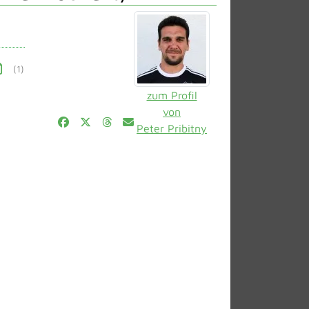
(1)
zum Profil
von
Peter Pribitny