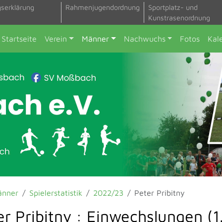
gserklärung
Rahmenjugendordnung
Sportplatz- und
Kunstrasenordnung
Startseite
Verein
Männer
Nachwuchs
Fotos
Kal
änner
Spielerstatistik
2022/23
Peter Pribitny
er Pribitny : Einwechslungen (