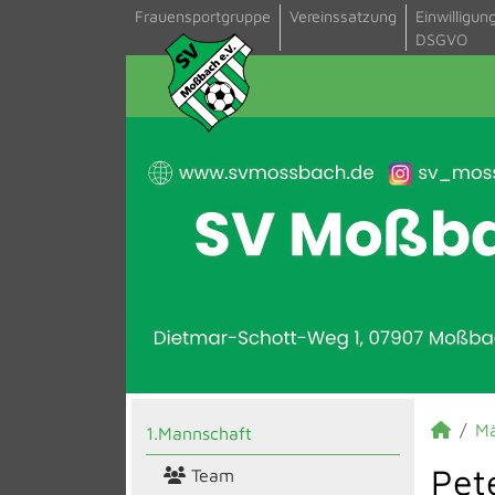
Frauensportgruppe
Vereinssatzung
Einwilligun
DSGVO
M
1.Mannschaft
Pet
Team