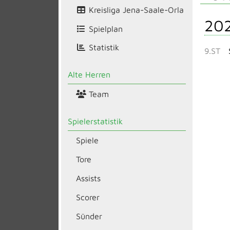
Kreisliga Jena-Saale-Orla
20
Spielplan
Statistik
9.ST
Alte Herren
Team
Spielerstatistik
Spiele
Tore
Assists
Scorer
Sünder