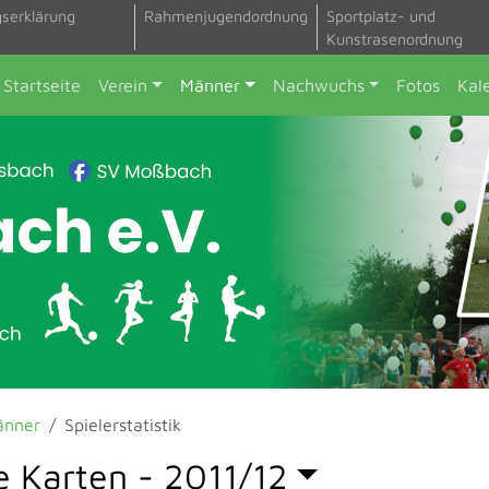
gserklärung
Rahmenjugendordnung
Sportplatz- und
Kunstrasenordnung
Startseite
Verein
Männer
Nachwuchs
Fotos
Kal
änner
Spielerstatistik
e Karten -
2011/12