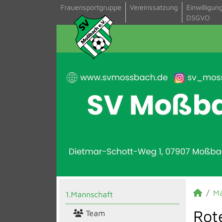
Frauensportgruppe
Vereinssatzung
Einwilligun
DSGVO
M
1.Mannschaft
Rot
Team