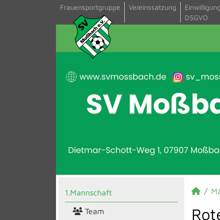
Frauensportgruppe
Vereinssatzung
Einwilligun
DSGVO
M
1.Mannschaft
Rot
Team