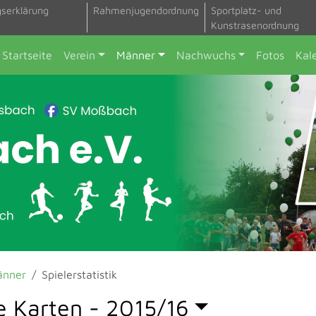
gserklärung
Rahmenjugendordnung
Sportplatz- und
Kunstrasenordnung
Startseite
Verein
Männer
Nachwuchs
Fotos
Kal
änner
Spielerstatistik
e Karten -
2015/16