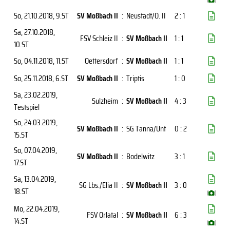
So, 21.10.2018
, 9.ST
SV Moßbach II
:
Neustadt/O. II
2 : 1
Sa, 27.10.2018
,
FSV Schleiz II
:
SV Moßbach II
1 : 1
10.ST
So, 04.11.2018
, 11.ST
Oettersdorf
:
SV Moßbach II
1 : 1
So, 25.11.2018
, 6.ST
SV Moßbach II
:
Triptis
1 : 0
Sa, 23.02.2019
,
Sulzheim
:
SV Moßbach II
4 : 3
Testspiel
So, 24.03.2019
,
SV Moßbach II
:
SG Tanna/Unt
0 : 2
15.ST
So, 07.04.2019
,
SV Moßbach II
:
Bodelwitz
3 : 1
17.ST
Sa, 13.04.2019
,
SG Lbs./Elia II
:
SV Moßbach II
3 : 0
18.ST
(
)
Mo, 22.04.2019
,
FSV Orlatal
:
SV Moßbach II
6 : 3
14.ST
(
)