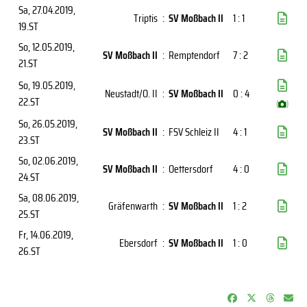
Sa, 27.04.2019
,
Triptis
:
SV Moßbach II
1 : 1
19.ST
So, 12.05.2019
,
SV Moßbach II
:
Remptendorf
7 : 2
21.ST
So, 19.05.2019
,
Neustadt/O. II
:
SV Moßbach II
0 : 4
22.ST
(
)
So, 26.05.2019
,
SV Moßbach II
:
FSV Schleiz II
4 : 1
23.ST
So, 02.06.2019
,
SV Moßbach II
:
Oettersdorf
4 : 0
24.ST
Sa, 08.06.2019
,
Gräfenwarth
:
SV Moßbach II
1 : 2
25.ST
Fr, 14.06.2019
,
Ebersdorf
:
SV Moßbach II
1 : 0
26.ST