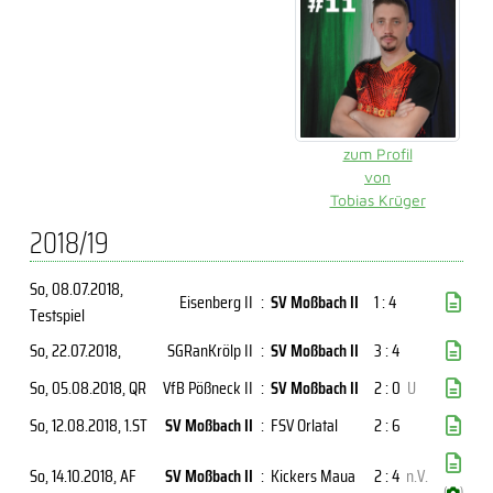
zum Profil
von
Tobias Krüger
2018/19
So, 08.07.2018
,
Eisenberg II
:
SV Moßbach II
1 : 4
Testspiel
So, 22.07.2018
,
SGRanKrölp II
:
SV Moßbach II
3 : 4
So, 05.08.2018
, QR
VfB Pößneck II
:
SV Moßbach II
2 : 0
U
So, 12.08.2018
, 1.ST
SV Moßbach II
:
FSV Orlatal
2 : 6
So, 14.10.2018
, AF
SV Moßbach II
:
Kickers Maua
2 : 4
n.V.
(
)