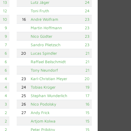
13
Lutz Jäger
24
12
Toni Fruth
24
10
16
André Wolfram
23
9
Martin Hoffmann
23
9
Nico Güdter
23
7
Sandro Plietzsch
23
6
20
Lucas Spindler
21
6
Raffael Beilschmidt
21
6
Tony Neundorf
21
4
23
Karl-Christian Meyer
20
4
24
Tobias Krüger
19
4
25
Stephan Wunderlich
17
3
26
Nico Podolsky
16
2
27
Andy Frick
15
2
Artjom Kolwa
15
2
Peter Pribitny
15