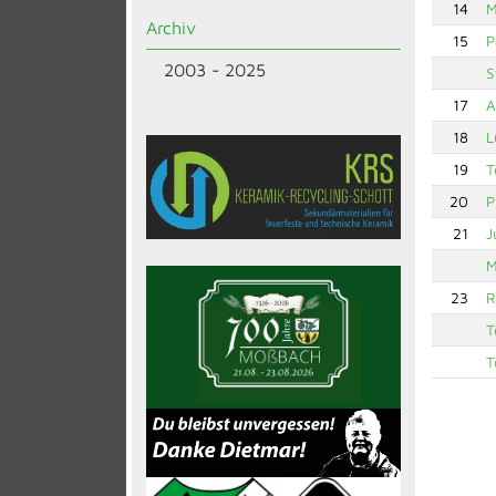
14
M
Archiv
15
P
2003 - 2025
S
17
A
18
L
19
T
20
P
21
J
M
23
R
T
T