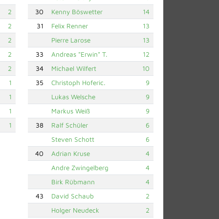
2
30
Kenny Böswetter
14
2
31
Felix Renner
13
2
Pierre Larose
13
2
33
Andreas "Erwin" T.
12
2
34
Michael Wilfert
10
1
35
Christoph Hoferic.
9
1
Lukas Welsche
9
1
Markus Weiß
9
1
38
Ralf Schüler
6
Steven Schott
6
40
Adrian Kruse
4
Andre Zwingelberg
4
Birk Rübmann
4
43
David Schaub
2
Holger Neudeck
2