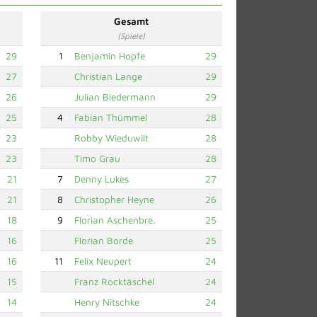
Gesamt
(Spiele)
29
1
Benjamin Hopfe
29
27
Christian Lange
29
26
Julian Biedermann
29
25
4
Fabian Thümmel
28
23
Robby Wieduwilt
28
23
Timo Grau
28
21
7
Denny Lukes
27
21
8
Christopher Heyne
26
18
9
Florian Aschenbre.
25
16
Florian Borde
25
16
11
Felix Neupert
24
15
Franz Rocktäschel
24
14
Henry Nitschke
24