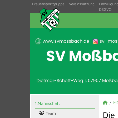
Frauensportgruppe
Vereinssatzung
Einwilligun
DSGVO
M
1.Mannschaft
Die
Team