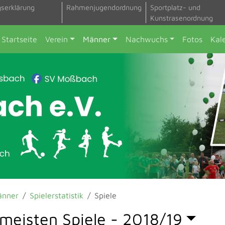
gserklärung
Rahmenjugendordnung
Sportplatz- und
Kunstrasenordnung
Startseite
Verein
Männer
Nachwuchs
Fotos
Kal
änner
Spielerstatistik
Spiele
 meisten Spiele -
2018/19