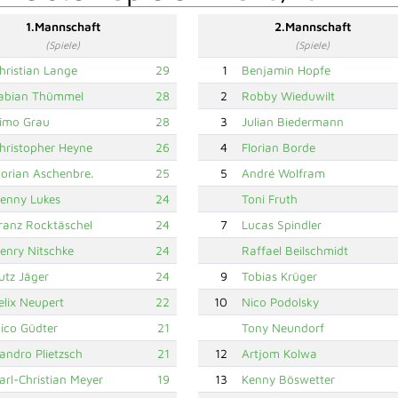
1.Mannschaft
2.Mannschaft
(Spiele)
(Spiele)
hristian Lange
29
1
Benjamin Hopfe
abian Thümmel
28
2
Robby Wieduwilt
imo Grau
28
3
Julian Biedermann
hristopher Heyne
26
4
Florian Borde
lorian Aschenbre.
25
5
André Wolfram
enny Lukes
24
Toni Fruth
ranz Rocktäschel
24
7
Lucas Spindler
enry Nitschke
24
Raffael Beilschmidt
utz Jäger
24
9
Tobias Krüger
elix Neupert
22
10
Nico Podolsky
ico Güdter
21
Tony Neundorf
andro Plietzsch
21
12
Artjom Kolwa
arl-Christian Meyer
19
13
Kenny Böswetter