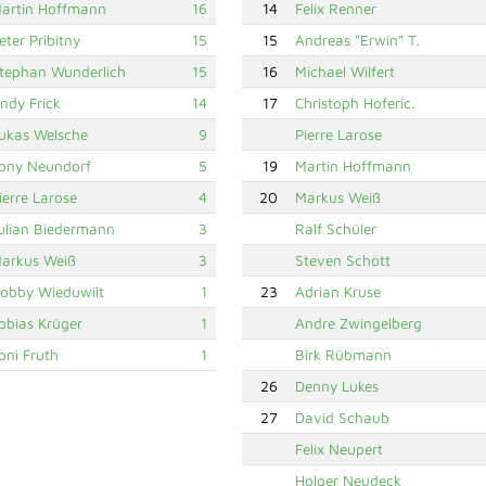
artin Hoffmann
16
14
Felix Renner
eter Pribitny
15
15
Andreas "Erwin" T.
tephan Wunderlich
15
16
Michael Wilfert
ndy Frick
14
17
Christoph Hoferic.
ukas Welsche
9
Pierre Larose
ony Neundorf
5
19
Martin Hoffmann
ierre Larose
4
20
Markus Weiß
ulian Biedermann
3
Ralf Schüler
arkus Weiß
3
Steven Schott
obby Wieduwilt
1
23
Adrian Kruse
obias Krüger
1
Andre Zwingelberg
oni Fruth
1
Birk Rübmann
26
Denny Lukes
27
David Schaub
Felix Neupert
Holger Neudeck