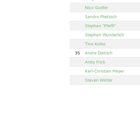
Nico Güdter
Sandro Plietzsch
Stephan "Pfeffi" .
Stephan Wunderlich
Tino Kolbe
35
Andre Dietrich
Andy Frick
Karl-Christian Meyer
Steven Winter