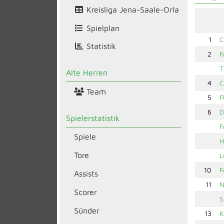
Kreisliga Jena-Saale-Orla
Spielplan
1
C
Statistik
2
F
T
Alte Herren
4
C
Team
5
F
6
D
Spielerstatistik
F
Spiele
H
Tore
L
10
F
Assists
11
N
Scorer
S
Sünder
13
K