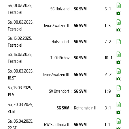
Sa, 01.02.2025
,
SG Holzland
:
SG SVM
5 : 1
Testspiel
(
)
Sa, 08.02.2025
,
Jena-Zwätzen II
:
SG SVM
1 : 5
Testspiel
(
)
Sa, 15.02.2025
,
Hutschdorf
:
SG SVM
7 : 2
Testspiel
So, 16.02.2025
,
TJ Oldřichov
:
SG SVM
10 : 1
Testspiel
(
)
So, 09.03.2025
,
Jena-Zwätzen III
:
SG SVM
2 : 2
18.ST
(
)
Sa, 15.03.2025
,
SV Ottendorf
:
SG SVM
1 : 9
19.ST
(
)
So, 30.03.2025
,
SG SVM
:
Rothenstein II
3 : 1
21.ST
(
)
Sa, 05.04.2025
,
GW Stadtroda II
:
SG SVM
1 : 1
22.ST
(
)