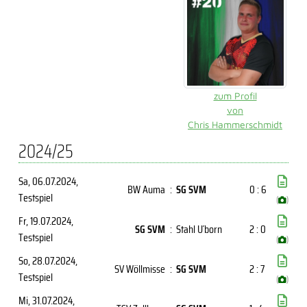
zum Profil
von
Chris Hammerschmidt
2024/25
Sa, 06.07.2024
,
BW Auma
:
SG SVM
0 : 6
Testspiel
(
)
Fr, 19.07.2024
,
SG SVM
:
Stahl U´born
2 : 0
Testspiel
(
)
So, 28.07.2024
,
SV Wöllmisse
:
SG SVM
2 : 7
Testspiel
(
)
Mi, 31.07.2024
,