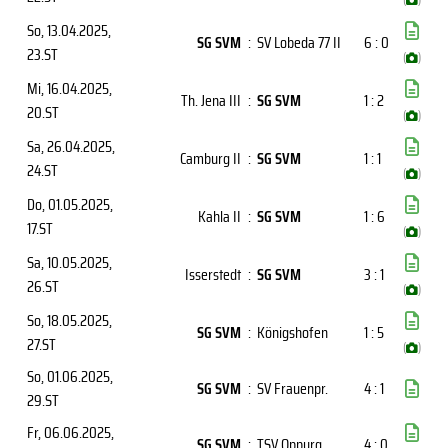
So, 13.04.2025
,
SG SVM
:
SV Lobeda 77 II
6 : 0
23.ST
(
)
Mi, 16.04.2025
,
Th. Jena III
:
SG SVM
1 : 2
20.ST
(
)
Sa, 26.04.2025
,
Camburg II
:
SG SVM
1 : 1
24.ST
(
)
Do, 01.05.2025
,
Kahla II
:
SG SVM
1 : 6
17.ST
(
)
Sa, 10.05.2025
,
Isserstedt
:
SG SVM
3 : 1
26.ST
(
)
So, 18.05.2025
,
SG SVM
:
Königshofen
1 : 5
27.ST
(
)
So, 01.06.2025
,
SG SVM
:
SV Frauenpr.
4 : 1
29.ST
Fr, 06.06.2025
,
SG SVM
:
TSV Oppurg
4 : 0