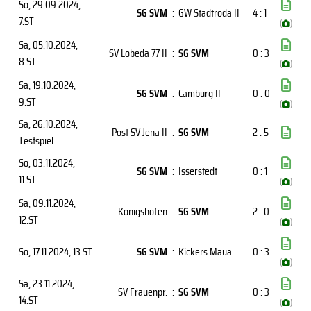
So, 29.09.2024
,
SG SVM
:
GW Stadtroda II
4 : 1
7.ST
(
)
Sa, 05.10.2024
,
SV Lobeda 77 II
:
SG SVM
0 : 3
8.ST
(
)
Sa, 19.10.2024
,
SG SVM
:
Camburg II
0 : 0
9.ST
(
)
Sa, 26.10.2024
,
Post SV Jena II
:
SG SVM
2 : 5
Testspiel
So, 03.11.2024
,
SG SVM
:
Isserstedt
0 : 1
11.ST
(
)
Sa, 09.11.2024
,
Königshofen
:
SG SVM
2 : 0
12.ST
(
)
So, 17.11.2024
, 13.ST
SG SVM
:
Kickers Maua
0 : 3
(
)
Sa, 23.11.2024
,
SV Frauenpr.
:
SG SVM
0 : 3
14.ST
(
)