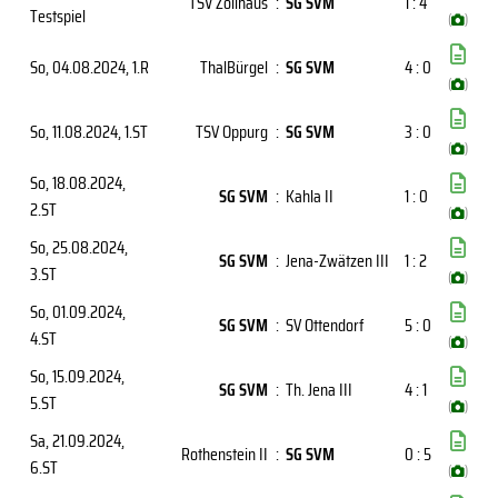
TSV Zollhaus
:
SG SVM
1 : 4
Testspiel
(
)
So, 04.08.2024
, 1.R
ThalBürgel
:
SG SVM
4 : 0
(
)
So, 11.08.2024
, 1.ST
TSV Oppurg
:
SG SVM
3 : 0
(
)
So, 18.08.2024
,
SG SVM
:
Kahla II
1 : 0
2.ST
(
)
So, 25.08.2024
,
SG SVM
:
Jena-Zwätzen III
1 : 2
3.ST
(
)
So, 01.09.2024
,
SG SVM
:
SV Ottendorf
5 : 0
4.ST
(
)
So, 15.09.2024
,
SG SVM
:
Th. Jena III
4 : 1
5.ST
(
)
Sa, 21.09.2024
,
Rothenstein II
:
SG SVM
0 : 5
6.ST
(
)