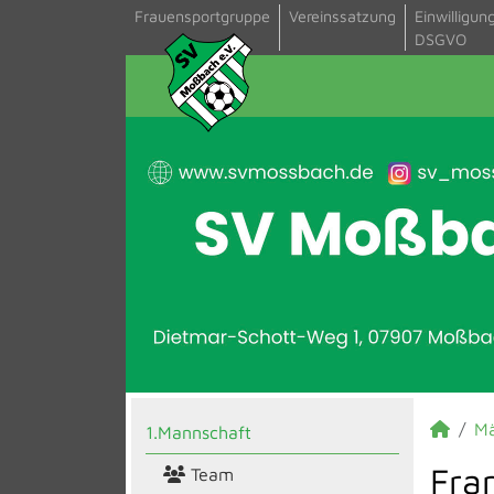
Frauensportgruppe
Vereinssatzung
Einwilligun
DSGVO
M
1.Mannschaft
Fra
Team