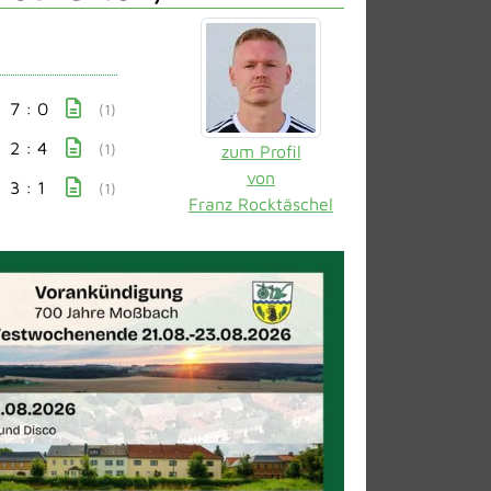
7 : 0
(1)
2 : 4
(1)
zum Profil
von
3 : 1
(1)
Franz Rocktäschel