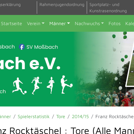
gserklärung
Rahmenjugendordnung
Sportplatz- und
Kunstrasenordnung
Startseite
Verein
Männer
Nachwuchs
Fotos
Kal
änner
Spielerstatistik
Tore
2014/15
Franz Rocktäsche
nz Rocktäschel : Tore (Alle Ma