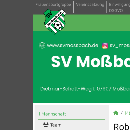
Frauensportgruppe
Vereinssatzung
Einwilligun
DSGVO
M
1.Mannschaft
Rob
Team