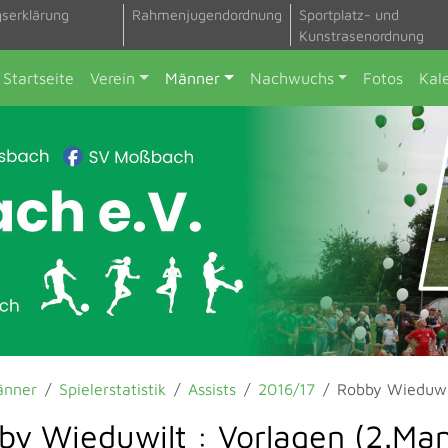
gserklärung
Rahmenjugendordnung
Sportplatz- und
Kunstrasenordnung
Startseite
Verein
Männer
Nachwuchs
Fotos
Kal
änner
Spielerstatistik
Assists
2016/17
Robby Wieduwi
by Wieduwilt : Vorlagen (2.Ma