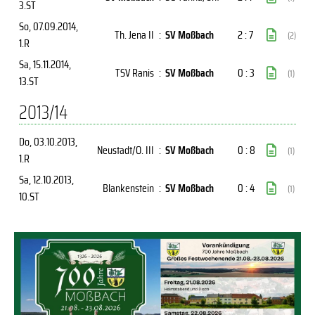
3.ST
So, 07.09.2014
,
Th. Jena II
:
SV Moßbach
2 : 7
(2)
1.R
Sa, 15.11.2014
,
TSV Ranis
:
SV Moßbach
0 : 3
(1)
13.ST
2013/14
Do, 03.10.2013
,
Neustadt/O. III
:
SV Moßbach
0 : 8
(1)
1.R
Sa, 12.10.2013
,
Blankenstein
:
SV Moßbach
0 : 4
(1)
10.ST