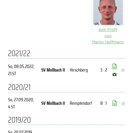
zum Profil
von
Martin Hoffmann
2021/22
So, 08.05.2022
,
SV Moßbach II
:
Hirschberg
3 : 2
(1)
21.ST
(
)
2020/21
So, 27.09.2020
,
SV Moßbach II
:
Remptendorf
8 : 1
(3)
4.ST
2019/20
Sa, 20.07.2019
,