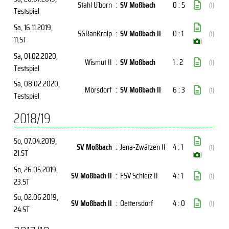
Stahl U´born
:
SV Moßbach
0 : 5
(1)
Testspiel
Sa, 16.11.2019
,
SGRanKrölp
:
SV Moßbach II
0 : 1
(1)
11.ST
(
)
Sa, 01.02.2020
,
Wismut II
:
SV Moßbach
1 : 2
(1)
Testspiel
Sa, 08.02.2020
,
Mörsdorf
:
SV Moßbach II
6 : 3
(1)
Testspiel
2018/19
So, 07.04.2019
,
SV Moßbach
:
Jena-Zwätzen II
4 : 1
(1)
21.ST
(
)
So, 26.05.2019
,
SV Moßbach II
:
FSV Schleiz II
4 : 1
(1)
23.ST
So, 02.06.2019
,
SV Moßbach II
:
Oettersdorf
4 : 0
(1)
24.ST