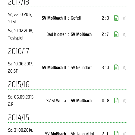
2017/18
So, 22.10.2017
,
SV Moßbach II
:
Gefell
2 : 0
(1)
10.ST
Sa, 10.02.2018
,
Bad Kloster
:
SV Moßbach
2 : 7
(1)
Testspiel
2016/17
Sa, 10.06.2017
,
SV Moßbach II
:
SV Neundorf
3 : 0
(1)
26.ST
2015/16
So, 06.09.2015
,
SV 61 Weira
:
SV Moßbach
0 : 8
(1)
2.R
2014/15
So, 31.08.2014
,
SV Moßbach
:
SG Tanna/Unt
2 : 1
(1)