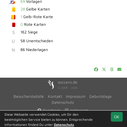
69
Vorlagen
28
Gelbe Karten
1
Gelb-Rote Karte
0
Rote Karten
S
162 Siege
U
58 Unentschieden
N
86 Niederlagen
soccero.de
© 2006 - 2026
Besucherstatistik
Kontakt
Impressum
Geburtstage
Datenschutz
Facebook
Instagram
Diese Webseite verwendet Cookies, um Dir den
OK
bestmöglichen Service bieten zu können. Entsprechende
Informationen findest Du unter
Datenschutz
.