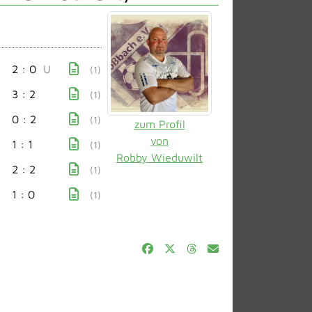
2 : 0
U
(1)
3 : 2
(1)
u
0 : 2
(1)
zum Profil
von
1 : 1
(1)
Robby Wieduwilt
2 : 2
(1)
1 : 0
(1)