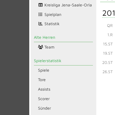
Kreisliga Jena-Saale-Orla
201
Spielplan
Statistik
QR
1.R
Alte Herren
15.ST
Team
19.ST
Spielerstatistik
20.ST
Spiele
26.ST
Tore
Assists
Scorer
Sünder