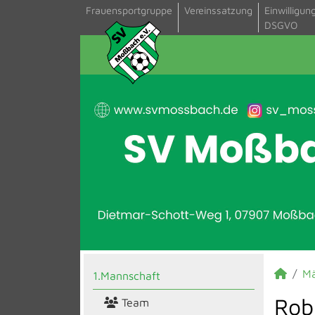
Frauensportgruppe
Vereinssatzung
Einwilligun
DSGVO
M
1.Mannschaft
Rob
Team