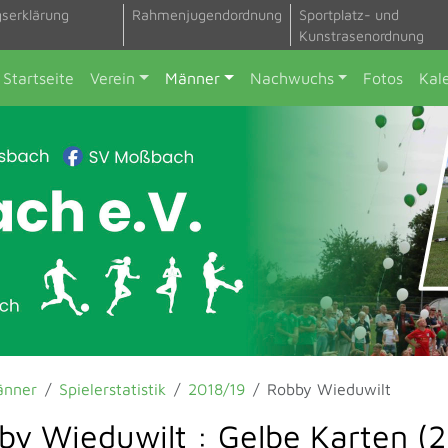
gserklärung
Rahmenjugendordnung
Sportplatz- und
Kunstrasenordnung
Startseite
Verein
Männer
Nachwuchs
Fotos
Kal
änner
Spielerstatistik
2018/19
Robby Wieduwilt
by Wieduwilt : Gelbe Karten (