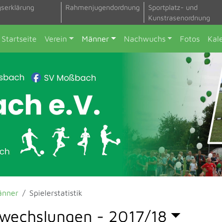
gserklärung
Rahmenjugendordnung
Sportplatz- und
Kunstrasenordnung
Startseite
Verein
Männer
Nachwuchs
Fotos
Kal
änner
Spielerstatistik
wechslungen -
2017/18