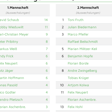
1.Mannschaft
2.Mannschaft
(Auswechslungen)
(Auswechslungen)
avid Schaub
14
1
Toni Fruth
obby Wieduwilt
11
2
Julian Biedermann
arl-Christian Meyer
9
3
Marco Pfeifer
eter Pribitny
8
Raffael Beilschmidt
arkus Weiß
7
5
Marian Militzer-Keil
ndy Frick
6
6
Benjamin Hopfe
elix Neupert
6
Florian Borde
utz Jäger
6
8
Andre Zwingelberg
artin Hoffmann
6
Tobias Krüger
onas Pasold
4
10
Artjom Kolwa
ico Güdter
4
11
Felix Neupert
andro Plietzsch
4
Florian Aschenbre.
lorian Aschenbre.
3
13
Felix Hohl