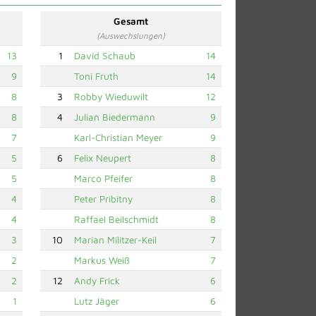
Gesamt
(Auswechslungen)
13
1
David Schaub
14
9
Toni Fruth
14
8
3
Robby Wieduwilt
12
8
4
Julian Biedermann
9
7
Karl-Christian Meyer
9
5
6
Felix Neupert
8
5
Marco Pfeifer
8
4
Peter Pribitny
8
4
Raffael Beilschmidt
8
3
10
Marian Militzer-Keil
7
2
Markus Weiß
7
2
12
Andy Frick
6
1
Lutz Jäger
6