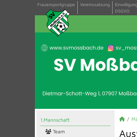
Frauensportgruppe
Vereinssatzung
Einwilligun
DSGVO
M
1.Mannschaft
Aus
Team