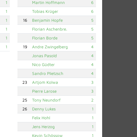
1
Martin Hoffmann
6
1
Tobias Krüger
6
1
16
Benjamin Hopfe
5
1
Florian Aschenbre.
5
1
Florian Borde
5
1
19
Andre Zwingelberg
4
Jonas Pasold
4
Nico Güdter
4
Sandro Plietzsch
4
23
Artjom Kolwa
3
Pierre Larose
3
25
Tony Neundorf
2
26
Denny Lukes
1
Felix Hohl
1
Jens Herzog
1
Kevin Schössow
1