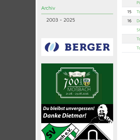
P
Archiv
15
T
2003 - 2025
16
D
S
T
T