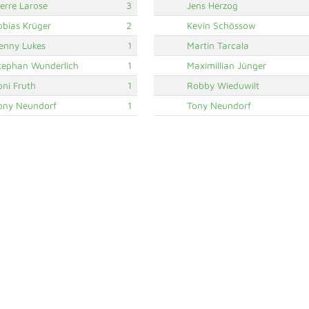
ierre Larose
3
Jens Herzog
obias Krüger
2
Kevin Schössow
enny Lukes
1
Martin Tarcala
tephan Wunderlich
1
Maximillian Jünger
oni Fruth
1
Robby Wieduwilt
ony Neundorf
1
Tony Neundorf