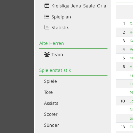
Kreisliga Jena-Saale-Orla
Spielplan
1
D
Statistik
2
R
3
K
Alte Herren
4
P
Team
5
M
6
A
Spielerstatistik
F
Spiele
L
Tore
M
10
J
Assists
N
Scorer
S
Sünder
13
F