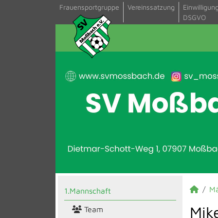
Frauensportgruppe
Vereinssatzung
Einwilligun
DSGVO
M
1.Mannschaft
Mik
Team