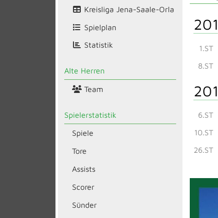
Kreisliga Jena-Saale-Orla
201
Spielplan
Statistik
1.ST
8.ST
Alte Herren
201
Team
Spielerstatistik
6.ST
10.ST
Spiele
26.ST
Tore
Assists
Scorer
Sünder