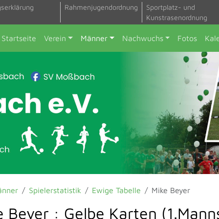
gserklärung
Rahmenjugendordnung
Sportplatz- und
Kunstrasenordnung
Startseite
Verein
Männer
Nachwuchs
Fotos
Kal
änner
Spielerstatistik
Ewige Tabelle
Mike Beyer
e Beyer : Gelbe Karten (1.Mann