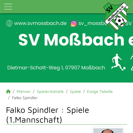
Männer
Spielerstatistik
Spiele
Ewige Tabelle
Falko Spindler
Falko Spindler : Spiele
(1.Mannschaft)