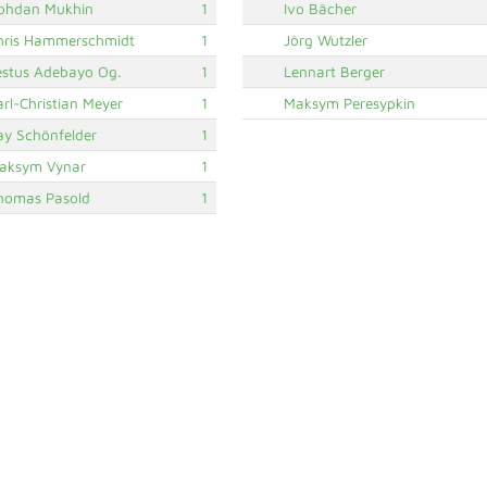
ohdan Mukhin
1
Ivo Bächer
hris Hammerschmidt
1
Jörg Wutzler
estus Adebayo Og.
1
Lennart Berger
arl-Christian Meyer
1
Maksym Peresypkin
ay Schönfelder
1
aksym Vynar
1
homas Pasold
1