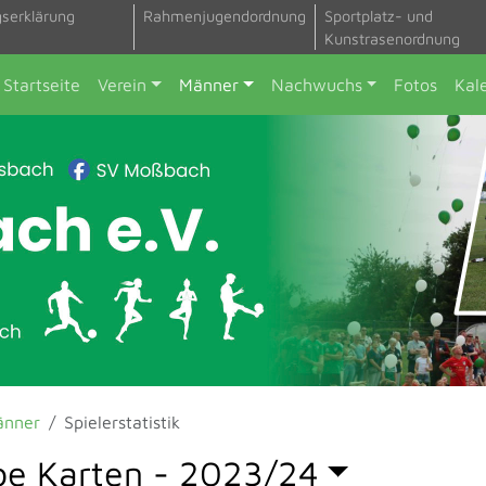
gserklärung
Rahmenjugendordnung
Sportplatz- und
Kunstrasenordnung
Startseite
Verein
Männer
Nachwuchs
Fotos
Kal
änner
Spielerstatistik
be Karten -
2023/24