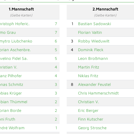
1.Mannschaft
2.Mannschaft
(Gelbe Karten)
(Gelbe Karten)
hristoph Hoferic.
7
1
Bastian Sadowski
imo Grau
7
Florian Valtin
mytro Liubchenko
6
3
Robby Wieduwilt
lorian Aschenbre.
5
4
Dominik Fleck
velino Fidel Sa.
5
Leon Broßmann
ristian V.
4
Martin Fritz
ranz Pilhofer
4
Niklas Fritz
onas Schmitz
3
8
Alexander Feustel
obias Krüger
3
Chris Hammerschmidt
abian Thümmel
2
Christian V.
lorian Borde
2
Eric Berger
oni Fruth
2
Finn Kutscher
ndré Wolfram
1
Georg Strosche