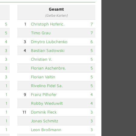
Gesamt
(Gelbe Karten)
5
1
Christoph Hoferic.
7
5
Timo Grau
7
4
3
Dmytro Liubchenko
6
3
4
Bastian Sadowski
5
3
Christian V.
5
3
Florian Aschenbre.
5
3
Florian Valtin
5
1
Rivelino Fidel Sa.
5
1
9
Franz Pilhofer
4
1
Robby Wieduwilt
4
1
11
Dominik Fleck
3
1
Jonas Schmitz
3
1
Leon Broßmann
3