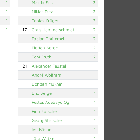
1
Martin Fritz
3
1
Niklas Fritz
3
1
Tobias Krüger
3
1
17
Chris Hammerschmidt
2
Fabian Thümmel
2
Florian Borde
2
Toni Fruth
2
21
Alexander Feustel
1
André Wolfram
1
Bohdan Mukhin
1
Eric Berger
1
Festus Adebayo Og.
1
Finn Kutscher
1
Georg Strosche
1
Ivo Bächer
1
Jörg Wutzler
1