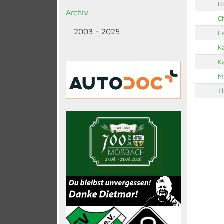
B
Archiv
C
2003 - 2025
F
K
K
M
T