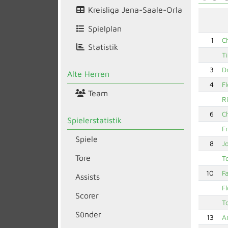
Kreisliga Jena-Saale-Orla
Spielplan
1
C
Statistik
T
3
D
Alte Herren
4
F
Team
Ri
6
Ch
Spielerstatistik
F
Spiele
8
J
Tore
T
10
F
Assists
F
Scorer
T
Sünder
13
A