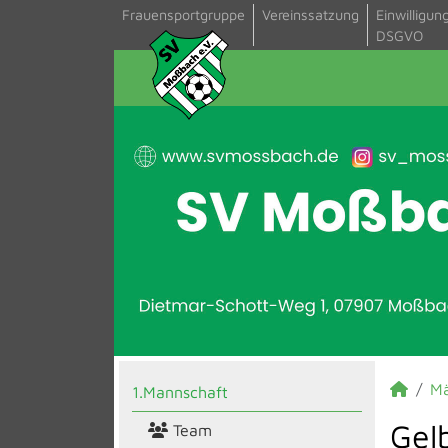
Frauensportgruppe
Vereinssatzung
Einwilligun
DSGVO
M
1.Mannschaft
Gel
Team